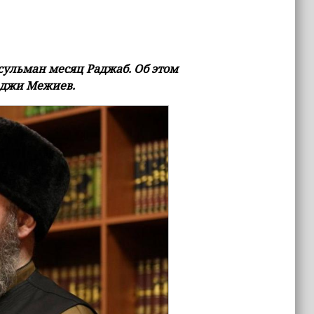
сульман месяц Раджаб. Об этом
аджи Межиев.