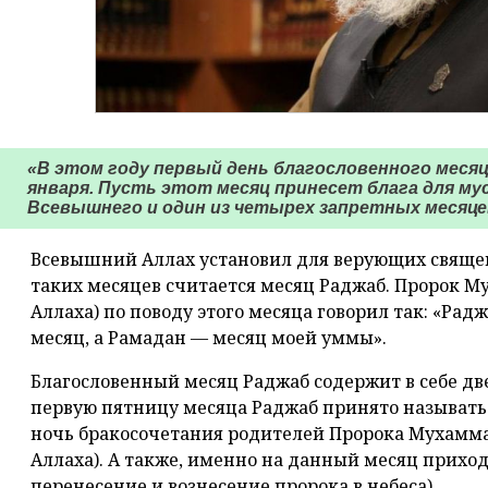
«В этом году первый день благословенного месяц
января. Пусть этот месяц принесет блага для му
Всевышнего и один из четырех запретных месяце
Всевышний Аллах установил для верующих свяще
таких месяцев считается месяц Раджаб. Пророк М
Аллаха) по поводу этого месяца говорил так: «Ра
месяц, а Рамадан — месяц моей уммы».
Благословенный месяц Раджаб содержит в себе дв
первую пятницу месяца Раджаб принято называть 
ночь бракосочетания родителей Пророка Мухамма
Аллаха). А также, именно на данный месяц прихо
перенесение и вознесение пророка в небеса).