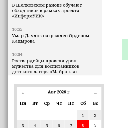
В Шелковском районе обучают
обходчиков в рамках проекта
«ИнформУИК»
16:55
Умар Даудов награжден Орденом
Кадырова
16:34
Росгвардейцы провели урок
мужества для воспитанников
детского лагеря «Майралла»
16:30
Дмитрий Чернышенко: Внутренний
Авг 2026 г.
←
→
туризм в России вырос на 4,3%,
въездной — на 20,1%
Пн
Вт
Ср
Чт
Пт
Сб
Вс
1
2
16:28
Из бюджета Чечни дополнительно
8
9
3
4
5
6
7
выделено 505 млн рублей