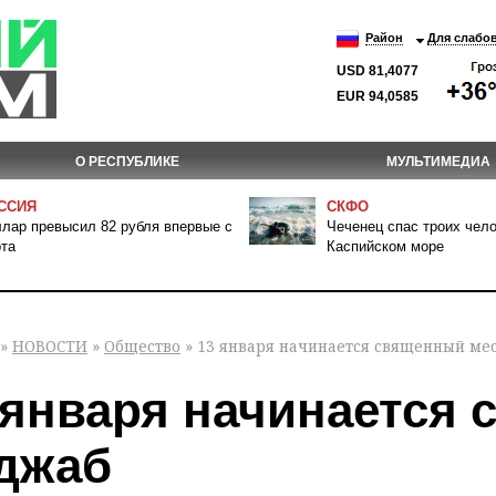
Район
Для слабо
USD 81,4077
EUR 94,0585
О РЕСПУБЛИКЕ
МУЛЬТИМЕДИА
ССИЯ
СКФО
лар превысил 82 рубля впервые с
Чеченец спас троих чело
та
Каспийском море
»
НОВОСТИ
»
Общество
» 13 января начинается священный ме
 января начинается
джаб