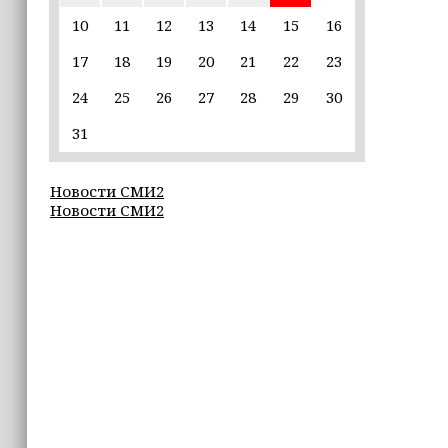
пострадавшим от паводков
10
11
12
13
14
15
16
17
18
19
20
21
22
23
15:35
Политик заявил, что цель «Госулуг»
24
25
26
27
28
29
30
— стать большой
соцмедиаплатформой
31
15:17
Новости СМИ2
Избирательные участки Шатоя
Новости СМИ2
готовы к приёму голосов
избирателей
15:02
Турция, Саудовская Аравия и
Пакистан подписали «Мекканское
соглашение» о коллективной обороне
14:58
Кадыров: сдача в плен становится
для многих военнослужащих ВСУ
единственной альтернативой гибели