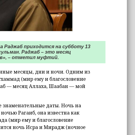
а Раджаб приходится на субботу 13
сульман. Раджаб – это месяц
в», – отметил муфтий.
нные месяцы, дни и ночи. Одним из
ухаммад (мир ему и благословение
джаб — месяц Аллаха, Шаабан — мой
е знаменательные даты. Ночь на
ночью Рагаиб, она известна как
да (мир ему и благословение
дится ночь Исра и Мирадж (ночное