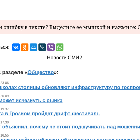
 ошибку в тексте? Выделите ее мышкой и нажмите: C
ься:
Новости СМИ2
 разделе «
Общество
»:
 23.06
 школах столицы обновляют инфраструктуру по госпр
 20.09
может исчезнуть с рынка
 19.37
ста в Грозном пройдет дрифт-фестиваль
 17.30
т объяснил, почему не стоит подшучивать над мошенн
 16.55
овском районе обучают обходчиков в рамках проекта