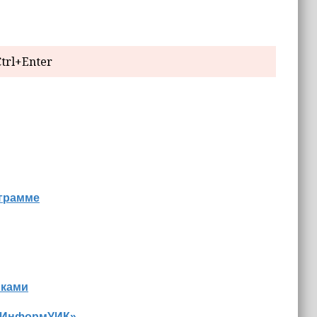
trl+Enter
ограмме
иками
 «ИнформУИК»