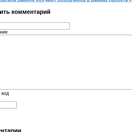
ить комментарий
ние
 код
нтарии