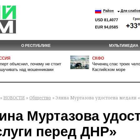
Район
Для слабо
USD 81,4077
EUR 94,0585
О РЕСПУБЛИКЕ
МУЛЬТИМЕДИА
ССИЯ
СКФО
перт объяснил, почему не стоит
Чеченец спас троих чело
шучивать над мошенниками
Каспийском море
»
НОВОСТИ
»
Общество
» Элина Муртазова удостоена медали «
ина Муртазова удос
слуги перед ДНР»