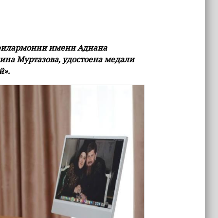
 филармонии имени Аднана
ина Муртазова, удостоена медали
й».