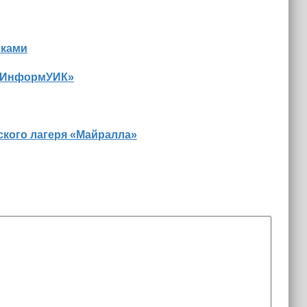
иками
 «ИнформУИК»
ского лагеря «Майралла»