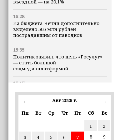
въездной — на 20,1%
16:28
Из бюджета Чечни дополнительно
выделено 505 млн рублей
пострадавшим от паводков
15:35
Политик заявил, что цель «Госулуг»
— стать большой
соцмедиаплатформой
15:17
Избирательные участки Шатоя
готовы к приёму голосов
Авг 2026 г.
←
→
избирателей
Пн
Вт
Ср
Чт
Пт
Сб
Вс
15:02
Турция, Саудовская Аравия и
1
2
Пакистан подписали «Мекканское
соглашение» о коллективной обороне
8
9
3
4
5
6
7