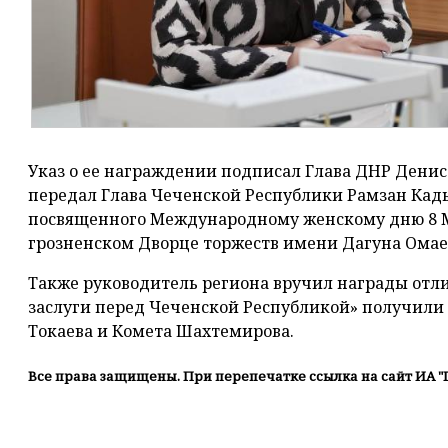
Указ о ее награждении подписал Глава ДНР Дени
передал Глава Чеченской Республики Рамзан Кады
посвященного Международному женскому дню 8 М
грозненском Дворце торжеств имени Дагуна Омае
Также руководитель региона вручил награды от
заслуги перед Чеченской Республикой» получили
Токаева и Комета Шахтемирова.
Все права защищены. При перепечатке ссылка на сайт ИА "