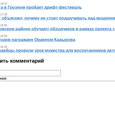
 19.37
ста в Грозном пройдет дрифт-фестиваль
 17.30
т объяснил, почему не стоит подшучивать над мошенн
 16.55
овском районе обучают обходчиков в рамках проекта
 16.55
аудов награжден Орденом Кадырова
 16.34
рдейцы провели урок мужества для воспитанников дет
ить комментарий
ние