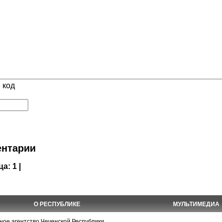
 код
нтарии
ца:
1 |
О РЕСПУБЛИКЕ
МУЛЬТИМЕДИА
е агентство Чеченской Республики