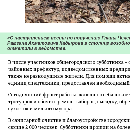
«С наступлением весны по поручению Главы Чечен
Рамзана Ахматовича Кадырова в столице возобн
отметили в ведомстве.
В числе участников общегородского субботника –
районных префектур, подведомственных предприя
также неравнодушные жители. Для помощи актив
единиц спецтехники, предоставлен необходимый
Сегодняшний фронт работы включал в себя покос т
тротуаров и обочин, ремонт заборов, высадку, обре
сухостоя и мелкого мусора.
В санитарной очистке и благоустройстве городск
свыше 2 000 человек. Субботники прошли на более