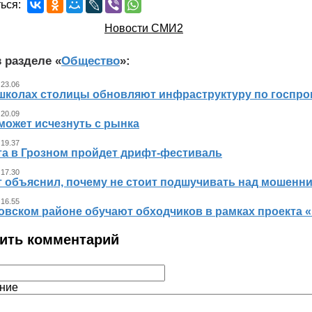
ься:
Новости СМИ2
 разделе «
Общество
»:
 23.06
 школах столицы обновляют инфраструктуру по госпр
 20.09
может исчезнуть с рынка
 19.37
ста в Грозном пройдет дрифт-фестиваль
 17.30
т объяснил, почему не стоит подшучивать над мошенн
 16.55
овском районе обучают обходчиков в рамках проекта
ить комментарий
ние