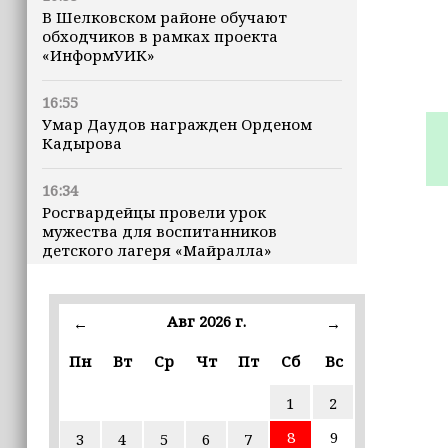
В Шелковском районе обучают
обходчиков в рамках проекта
«ИнформУИК»
16:55
Умар Даудов награжден Орденом
Кадырова
16:34
Росгвардейцы провели урок
мужества для воспитанников
детского лагеря «Майралла»
16:30
Дмитрий Чернышенко: Внутренний
Авг 2026 г.
←
→
туризм в России вырос на 4,3%,
въездной — на 20,1%
Пн
Вт
Ср
Чт
Пт
Сб
Вс
1
2
16:28
Из бюджета Чечни дополнительно
8
9
3
4
5
6
7
выделено 505 млн рублей