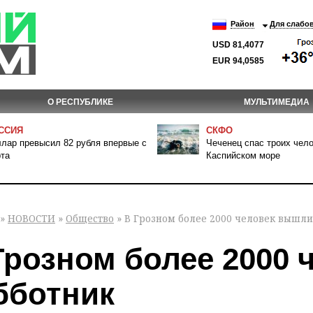
Район
Для слабо
USD 81,4077
EUR 94,0585
О РЕСПУБЛИКЕ
МУЛЬТИМЕДИА
ССИЯ
СКФО
лар превысил 82 рубля впервые с
Чеченец спас троих чело
та
Каспийском море
»
НОВОСТИ
»
Общество
» В Грозном более 2000 человек вышли
Грозном более 2000 
бботник