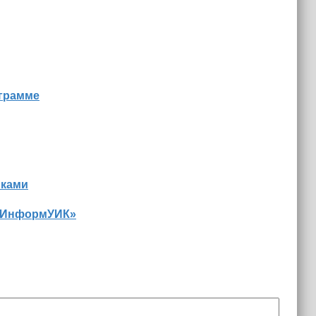
ограмме
иками
 «ИнформУИК»