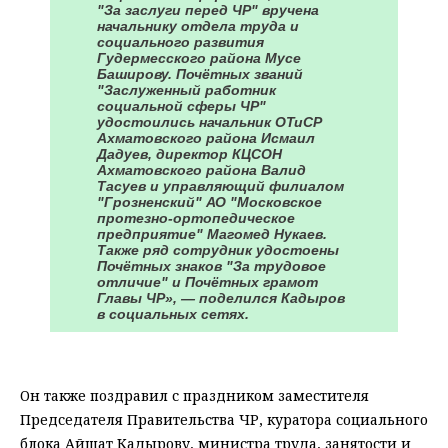
"За заслуги перед ЧР" вручена
начальнику отдела труда и
социального развития
Гудермесского района Мусе
Баширову. Почётных званий
"Заслуженный работник
социальной сферы ЧР"
удостоились начальник ОТиСР
Ахматовского района Исмаил
Дадуев, директор КЦСОН
Ахматовского района Валид
Тасуев и управляющий филиалом
"Грозненский" АО "Московское
протезно-ортопедическое
предприятие" Магомед Нукаев.
Также ряд сотрудник удостоены
Почётных знаков "За трудовое
отличие" и Почётных грамот
Главы ЧР», — поделился Кадыров
в социальных сетях.
⠀
Он также поздравил с праздником заместителя
Председателя Правительства ЧР, куратора социального
блока Айшат Кадырову, министра труда, занятости и