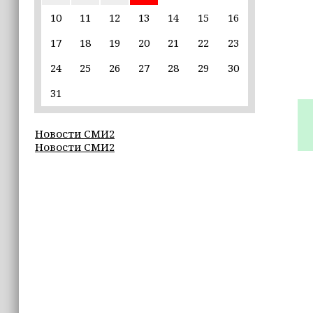
приложения для iPhone
10
11
12
13
14
15
16
11:46
17
18
19
20
21
22
23
В Чечне завершился прием
документов для регистрации
24
25
26
27
28
29
30
кандидатов в Госдуму
31
11:35
Назван неожиданный способ снизить
Новости СМИ2
риск развития диабета
Новости СМИ2
11:05
В Аргуне ремонтируют Детскую
школу искусств
11:00
В Японии зафиксировали новое
землетрясение
10:40
В Таиланде тигр растерзал человека