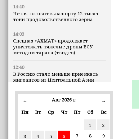
14:40
Чечня готовит к экспорту 12 тысяч
тонн продовольственного зерна
14:03
Спецназ «АХМАТ» продолжает
уничтожать тяжелые дроны ВСУ
методом тарана (+видео)
12:40
В Россию стало меньше приезжать
мигрантов из Центральной Азии
12:38
Авг 2026 г.
←
→
Российские военные создали
новейший дрон-перехватчик
Пн
Вт
Ср
Чт
Пт
Сб
Вс
12:05
1
2
Мошенники через Telegram
распространяют вредоносные
7
8
9
3
4
5
6