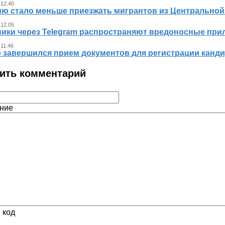
 12.40
ию стало меньше приезжать мигрантов из Центральной
 12.05
ики через Telegram распространяют вредоносные прил
 11.46
е завершился прием документов для регистрации канди
ить комментарий
ние
 код