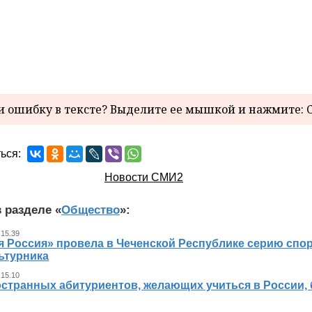
 ошибку в тексте? Выделите ее мышкой и нажмите: C
ься:
Новости СМИ2
 разделе «
Общество
»:
 15.39
я Россия» провела в Чеченской Республике серию спо
ьтурника
 15.10
остранных абитуриентов, желающих учиться в России, 