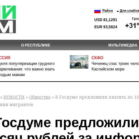
Район
Для слабо
USD 81,1291
EUR 93,5824
О РЕСПУБЛИКЕ
МУЛЬТИМЕДИА
ССИЯ
СКФО
еля популяризации грудного
Чеченец спас троих чело
армливания: что важно знать
Каспийском море
лодым мамам
»
НОВОСТИ
»
Общество
» В Госдуме предложили платить по 1
нии мигрантов
Госдуме предложили 
сяч рублей за инфо