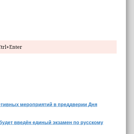
trl+Enter
ртивных мероприятий в преддверии Дня
будет введён единый экзамен по русскому