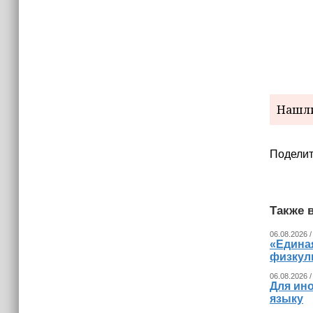
Нашли
Поделит
Также в
06.08.2026 /
«Едина
физкул
06.08.2026 /
Для ин
языку