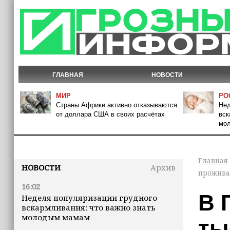
ГЛАВНАЯ
НОВОСТИ
МИР
РО
Страны Африки активно отказываются
Нед
от доллара США в своих расчётах
вск
мо
Главная
НОВОСТИ
Архив
прожива
16:02
В 
Неделя популяризации грудного
вскармливания: что важно знать
молодым мамам
ты