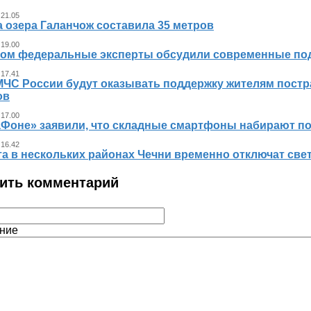
 21.05
 озера Галанчож составила 35 метров
 19.00
ном федеральные эксперты обсудили современные по
 17.41
МЧС России будут оказывать поддержку жителям пост
ов
 17.00
аФоне» заявили, что складные смартфоны набирают п
 16.42
та в нескольких районах Чечни временно отключат све
ить комментарий
ние