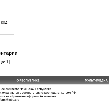
 код
нтарии
ца:
1 |
О РЕСПУБЛИКЕ
МУЛЬТИМЕДИА
е агентство Чеченской Республики
, охраняются в соответствии с законодательством РФ.
ылка на «Грозный-информ» обязательна.
nform@inbox.ru