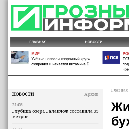
ГЛАВНАЯ
НОВОСТИ
МИР
РО
Учёные назвали «порочный круг»
ПСБ
ожирения и нехватки витамина D
под
чре
Главная
НОВОСТИ
Архив
Жи
21:05
Глубина озера Галанчож составила 35
метров
бу