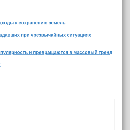
дходы к сохранению земель
радавших при чрезвычайных ситуациях
опулярность и превращаются в массовый тренд
т