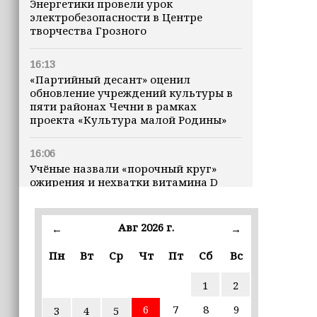
Энергетики провели урок
электробезопасности в Центре
творчества Грозного
16:13
«Партийный десант» оценил
обновление учреждений культуры в
пяти районах Чечни в рамках
проекта «Культура малой Родины»
16:06
Учёные назвали «порочный круг»
ожирения и нехватки витамина D
16:00
Авг 2026 г.
←
→
В Чеченской Республике начинается
история профессионального хоккея
Пн
Вт
Ср
Чт
Пт
Сб
Вс
15:55
1
2
В Чеченской Республики
избирательные комиссии
6
7
8
9
3
4
5