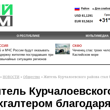
Район
Для слабо
USD 81,1291
EUR 93,5824
О РЕСПУБЛИКЕ
МУЛЬТИМЕДИА
ССИЯ
СКФО
 и МЧС России будут оказывать
Чеченец спас троих чело
держку жителям пострадавших при
Каспийском море
звычайных ситуациях регионов
»
НОВОСТИ
»
Общество
» Житель Курчалоевского района стал 
тель Курчалоевског
хгалтером благодар