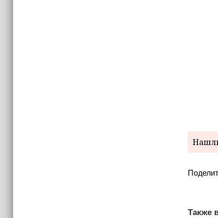
израильских атак
14:25
Опрос зафиксировал падение
доверия граждан Украины к
президенту Зеленскому
Нашли
Поделит
Также в