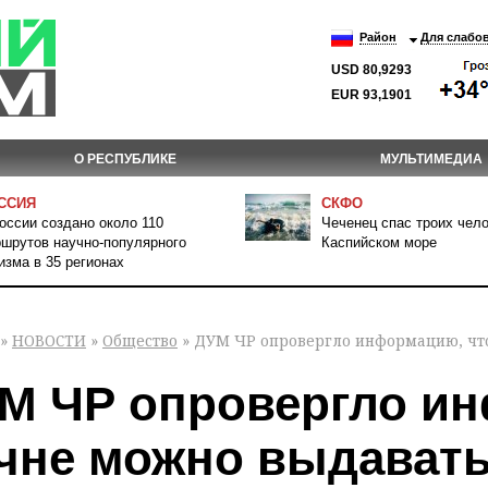
Район
Для слабо
USD 80,9293
EUR 93,1901
О РЕСПУБЛИКЕ
МУЛЬТИМЕДИА
ССИЯ
СКФО
оссии создано около 110
Чеченец спас троих чело
шрутов научно-популярного
Каспийском море
изма в 35 регионах
»
НОВОСТИ
»
Общество
» ДУМ ЧР опровергло информацию, что
М ЧР опровергло ин
чне можно выдавать