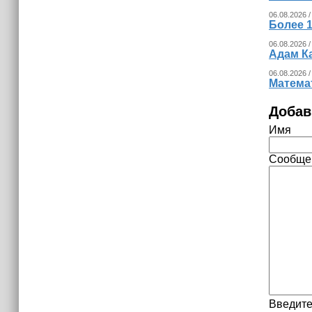
15:06
В Чечне закупили около 190 тысяч
06.08.2026 /
Более 1
новых учебников для школ
06.08.2026 /
Адам К
14:45
06.08.2026 /
Страны Африки активно
Математ
отказываются от доллара США в
своих расчётах
Добав
Имя
Сообще
Введите