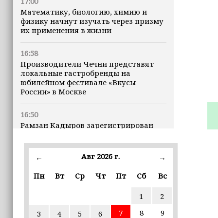
17:00
Математику, биологию, химию и
физику начнут изучать через призму
их применения в жизни
16:58
Производители Чечни представят
локальные гастробренды на
юбилейном фестивале «Вкусы
России» в Москве
16:50
Рамзан Кадыров зарегистрирован
кандидатом на должность Главы ЧР
Авг 2026 г.
16:47
←
→
Почему кошки заранее чувствуют
Пн
Вт
Ср
Чт
Пт
Сб
Вс
землетрясения, рассказала
ветеринар
1
2
16:12
7
8
9
3
4
5
6