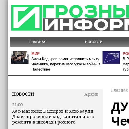
ГЛАВНАЯ
НОВОСТИ
МИР
РО
Адам Кадыров помог исполнить мечту
В Р
мальчика, пережившего ужасы войны в
мар
Палестине
тур
Главная
НОВОСТИ
Архив
ДУ
21:00
Хас-Магомед Кадыров и Хож-Бауди
Дааев проверили ход капитального
Че
ремонта в школах Грозного