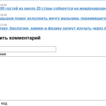
 19.00
00 гостей из около 20 стран соберутся на международ
 18.05
адыров помог исполнить мечту мальчика, пережившег
 17.00
ику, биологию, химию и физику начнут изучать через 
ить комментарий
ние
 код