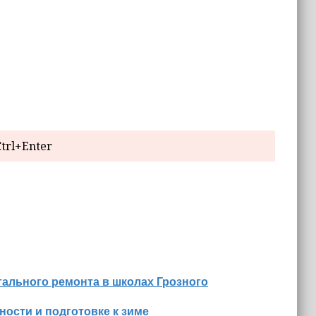
trl+Enter
ального ремонта в школах Грозного
ости и подготовке к зиме