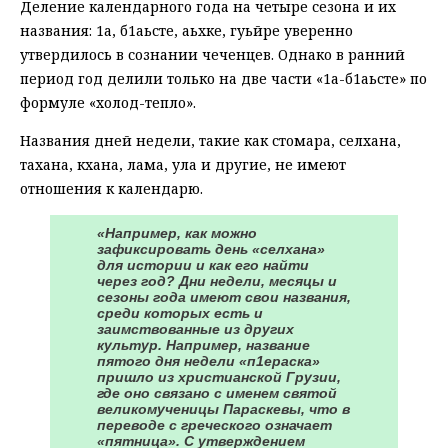
Деление календарного года на четыре сезона и их
названия: 1а, б1аьсте, аьхке, гуьйре уверенно
утвердилось в сознании чеченцев. Однако в ранний
период год делили только на две части «1а-б1аьсте» по
формуле «холод-тепло».
Названия дней недели, такие как стомара, селхана,
тахана, кхана, лама, ула и другие, не имеют
отношения к календарю.
«Например, как можно
зафиксировать день «селхана»
для истории и как его найти
через год? Дни недели, месяцы и
сезоны года имеют свои названия,
среди которых есть и
заимствованные из других
культур. Например, название
пятого дня недели «п1ераска»
пришло из христианской Грузии,
где оно связано с именем святой
великомученицы Параскевы, что в
переводе с греческого означает
«пятница». С утверждением