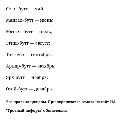
Сели-бутт — май;
Мангал-бутт — июнь;
Мятсел-бутт — июль;
Эгиш-бутт — август;
Тав-бутт — сентябрь;
Ардар-бутт — октябрь;
Эрх-бутт — ноябрь;
Огой-бутт — декабрь.
Все права защищены. При перепечатке ссылка на сайт ИА
"Грозный-информ" обязательна.