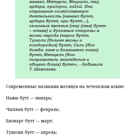
мангал, Мятцели, Мецхали, тау,
ардара, ори/орхи, ог1ой. Они
отражают хозяйственную
деятельность (мангал бутт,
ардара бутт, ори бутт…),
сезонные явления (тау (тав) бутт
– отава) и духовные стороны в
жизни народа (мархи бутт,
Тушоли (богиня весны и
плодородия) бутт, Сели (бог
дождя, огня и домашнего очага)
бутт, Мятцели (бог-
покровитель земледелия и
общего блага) бутт», - добавила
Т. Шавлаева.
Современные названия месяцев на чеченском языке:
Нажи-бутт — январь;
Чиллан бутт — февраль;
Биэкарг-бутт — март;
Тушоли-бутт — апрель;