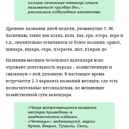
ислама чеченская пятница стала
называться «рузбан де», -
рассказала собеседник агентства.
Древние названия дней недели, упомянутые С.-М.
Хасиевым, такие как ц1ала, кала, кха, ера, п1ера, кера и
т.д., значительно отличаются от более поздних: оршот,
шинара, кхаъра, еъра, п1ераска, шот, к1иран де.
Названия месяцев чеченского календаря ясно
отражают деятельность народа – хозяйственную и
связанную с ней духовную. В настоящее время
встречается 2-3 варианта названий месяцев, где есть
незначительные несовпадения, не меняющие
хозяйственной сути календаря.
«Чаще встречающиеся названия
месяцев приведены в
академическом издании
«Чеченцы»: наджганцхой, мархи
бутт, бекрик, Тушоли, Сели,