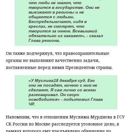
что люди не знают, что
творится в государстве. Они не
выезжают в регионы и не
общаются с людьми.
Беспредельничают, сидя в
креслах, не смотрят, что
творится за окном. Всевышний
обязательно их накажет», - сказал
Глава региона.
Он также подчеркнул, что правоохранительные
органы не выполняют качественно задачи,
поставленные перед ними Президентом страны.
«У Муслима18 декабря суд. Его
они не посадят, ничего с ним не
сделают. Я сам лично со всеми
разговаривал. Он скоро
освободится» - подытожил Глава
ЧР.
Напомним, что в отношении Муслима Мурдиева в ГСУ
СК России по Москве расследуется уголовное дело, в
рамках которого ему предъявлено обвинение по