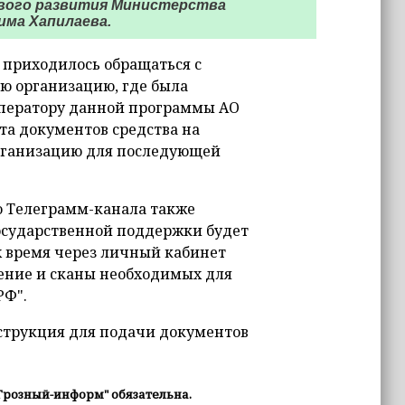
ового развития Министерства
има Хапилаева.
приходилось обращаться с
ю организацию, где была
оператору данной программы АО
та документов средства на
рганизацию для последующей
о Телеграмм-канала также
государственной поддержки будет
х время через личный кабинет
ление и сканы необходимых для
РФ".
нструкция для подачи документов
Грозный-информ" обязательна.