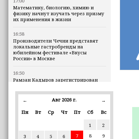
17:00
Математику, биологию, химию и
физику начнут изучать через призму
их применения в жизни
16:58
Производители Чечни представят
локальные гастробренды на
юбилейном фестивале «Вкусы
России» в Москве
16:50
Рамзан Кадыров зарегистрирован
кандидатом на должность Главы ЧР
Авг 2026 г.
16:47
←
→
Почему кошки заранее чувствуют
Пн
Вт
Ср
Чт
Пт
Сб
Вс
землетрясения, рассказала
ветеринар
1
2
16:12
7
8
9
3
4
5
6