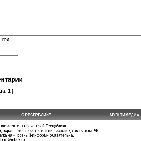
 код
нтарии
ца:
1 |
О РЕСПУБЛИКЕ
МУЛЬТИМЕДИА
е агентство Чеченской Республики
, охраняются в соответствии с законодательством РФ.
ылка на «Грозный-информ» обязательна.
nform@inbox.ru