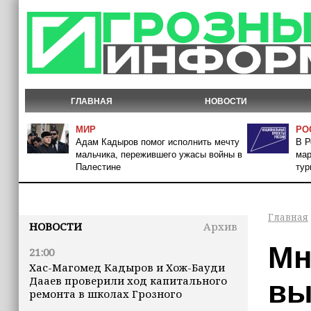
ГЛАВНАЯ
НОВОСТИ
МИР
РО
Адам Кадыров помог исполнить мечту
В Р
мальчика, пережившего ужасы войны в
мар
Палестине
тур
Главная
НОВОСТИ
Архив
Мн
21:00
Хас-Магомед Кадыров и Хож-Бауди
Дааев проверили ход капитального
вы
ремонта в школах Грозного