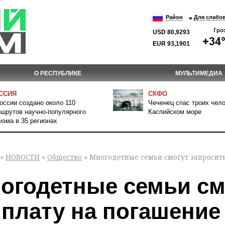
Район
Для слабо
USD 80,9293
EUR 93,1901
О РЕСПУБЛИКЕ
МУЛЬТИМЕДИА
ССИЯ
СКФО
оссии создано около 110
Чеченец спас троих чело
шрутов научно-популярного
Каспийском море
изма в 35 регионах
»
НОВОСТИ
»
Общество
» Многодетные семьи смогут запросить
огодетные семьи см
плату на погашение 