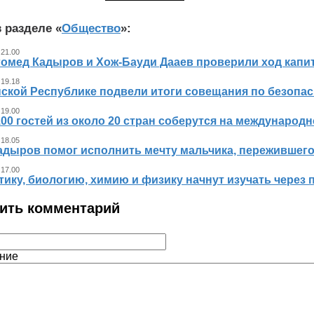
 разделе «
Общество
»:
 21.00
гомед Кадыров и Хож-Бауди Дааев проверили ход капит
 19.18
ской Республике подвели итоги совещания по безопасн
 19.00
00 гостей из около 20 стран соберутся на международ
 18.05
адыров помог исполнить мечту мальчика, пережившег
 17.00
ику, биологию, химию и физику начнут изучать через 
ить комментарий
ние