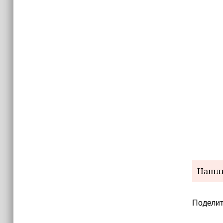
15:06
В Чечне закупили около 190 тысяч
новых учебников для школ
14:45
Страны Африки активно
отказываются от доллара США в
своих расчётах
Нашли
Поделит