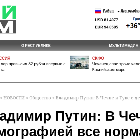
Район
Для слабо
USD 81,4077
EUR 94,0585
О РЕСПУБЛИКЕ
МУЛЬТИМЕДИА
ССИЯ
СКФО
лар превысил 82 рубля впервые с
Чеченец спас троих чело
та
Каспийском море
»
НОВОСТИ
»
Общество
» Владимир Путин: В Чечне и Туве с д
адимир Путин: В Чеч
мографией все нор