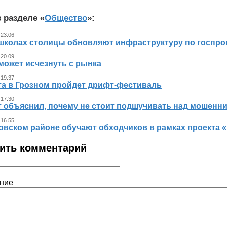
 разделе «
Общество
»:
 23.06
 школах столицы обновляют инфраструктуру по госпр
 20.09
может исчезнуть с рынка
 19.37
ста в Грозном пройдет дрифт-фестиваль
 17.30
т объяснил, почему не стоит подшучивать над мошенн
 16.55
овском районе обучают обходчиков в рамках проекта
ить комментарий
ние