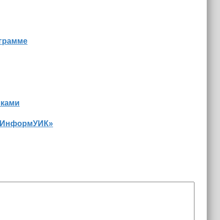
ограмме
иками
 «ИнформУИК»