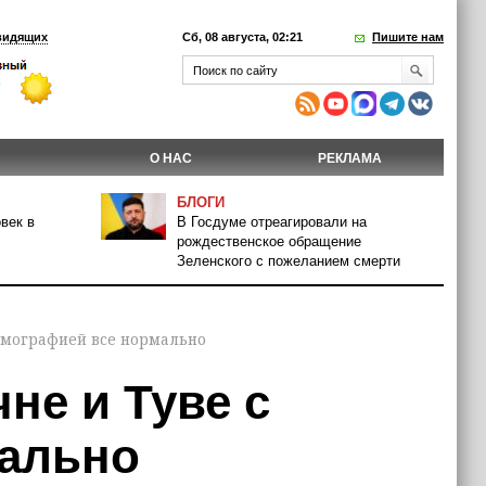
видящих
Сб, 08 августа, 02:21
Пишите нам
О НАС
РЕКЛАМА
БЛОГИ
век в
В Госдуме отреагировали на
рождественское обращение
Зеленского с пожеланием смерти
емографией все нормально
не и Туве с
мально