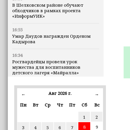
В Шелковском районе обучают
обходчиков в рамках проекта
«ИнформУИК»
16:55
Умар Даудов награжден Орденом
Кадырова
16:34
Росгвардейцы провели урок
мужества для воспитанников
детского лагеря «Майралла»
16:30
Дмитрий Чернышенко: Внутренний
Авг 2026 г.
←
→
туризм в России вырос на 4,3%,
въездной — на 20,1%
Пн
Вт
Ср
Чт
Пт
Сб
Вс
1
2
16:28
Из бюджета Чечни дополнительно
8
9
3
4
5
6
7
выделено 505 млн рублей