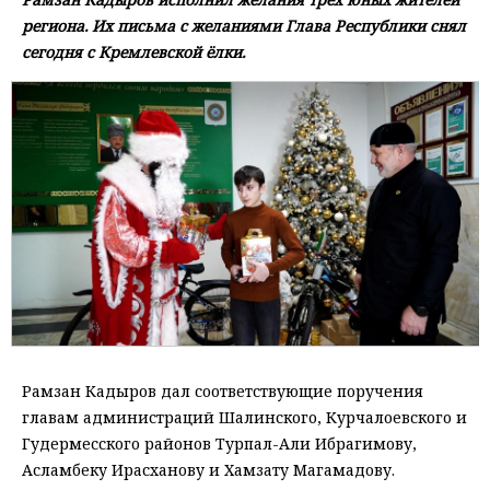
региона. Их письма с желаниями Глава Республики снял
сегодня с Кремлевской ёлки.
Рамзан Кадыров дал соответствующие поручения
главам администраций Шалинского, Курчалоевского и
Гудермесского районов Турпал-Али Ибрагимову,
Асламбеку Ирасханову и Хамзату Магамадову.