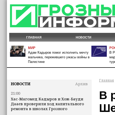
ГЛАВНАЯ
НОВОСТИ
МИР
РО
Адам Кадыров помог исполнить мечту
В Р
мальчика, пережившего ужасы войны в
мар
Палестине
тур
Главная
НОВОСТИ
Архив
В 
21:00
Хас-Магомед Кадыров и Хож-Бауди
Дааев проверили ход капитального
Ше
ремонта в школах Грозного