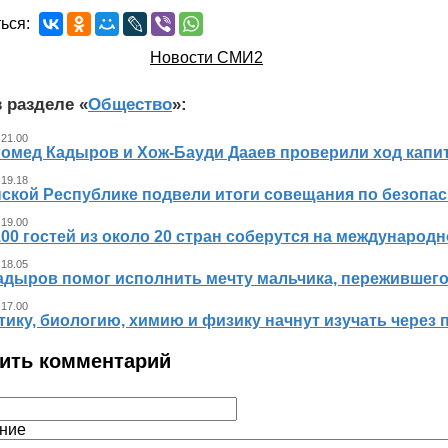
ься:
Новости СМИ2
 разделе «
Общество
»:
 21.00
гомед Кадыров и Хож-Бауди Дааев проверили ход капит
 19.18
ской Республике подвели итоги совещания по безопасн
 19.00
00 гостей из около 20 стран соберутся на международ
 18.05
адыров помог исполнить мечту мальчика, пережившег
 17.00
ику, биологию, химию и физику начнут изучать через 
ить комментарий
ние