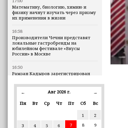
17:00
Математику, биологию, химию и
физику начнут изучать через призму
их применения в жизни
16:58
Производители Чечни представят
локальные гастробренды на
юбилейном фестивале «Вкусы
России» в Москве
16:50
Рамзан Кадыров зарегистрирован
кандидатом на должность Главы ЧР
Авг 2026 г.
16:47
←
→
Почему кошки заранее чувствуют
Пн
Вт
Ср
Чт
Пт
Сб
Вс
землетрясения, рассказала
ветеринар
1
2
16:12
7
8
9
3
4
5
6