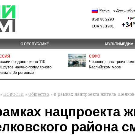
Район
Для слабо
USD 80,9293
EUR 93,1901
О РЕСПУБЛИКЕ
МУЛЬТИМЕДИА
ССИЯ
СКФО
оссии создано около 110
Чеченец спас троих чело
шрутов научно-популярного
Каспийском море
изма в 35 регионах
»
НОВОСТИ
»
Общество
» В рамках нацпроекта житель Шелков
рамках нацпроекта 
лковского района с