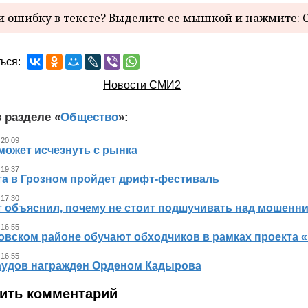
 ошибку в тексте? Выделите ее мышкой и нажмите: C
ься:
Новости СМИ2
 разделе «
Общество
»:
 20.09
может исчезнуть с рынка
 19.37
ста в Грозном пройдет дрифт-фестиваль
 17.30
т объяснил, почему не стоит подшучивать над мошенн
 16.55
овском районе обучают обходчиков в рамках проекта
 16.55
аудов награжден Орденом Кадырова
ить комментарий