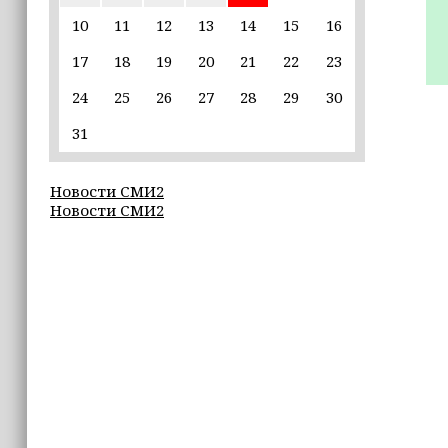
Избирательные участки Шатоя
10
11
12
13
14
15
16
готовы к приёму голосов
избирателей
17
18
19
20
21
22
23
24
25
26
27
28
29
30
15:02
Турция, Саудовская Аравия и
31
Пакистан подписали «Мекканское
соглашение» о коллективной обороне
Новости СМИ2
14:58
Новости СМИ2
Кадыров: сдача в плен становится
для многих военнослужащих ВСУ
единственной альтернативой гибели
(+видео)
14:44
Ахмат Кадыров удостоен звания
«Нохчийн Пачхьалкхан Къонах»
13:50
MAX даст возможность