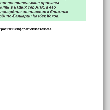
 просветительские проекты.
ить в наших сердцах, а его
илосердное отношение к ближним
ардино-Балкарии Казбек Коков.
Грозный-информ" обязательна.