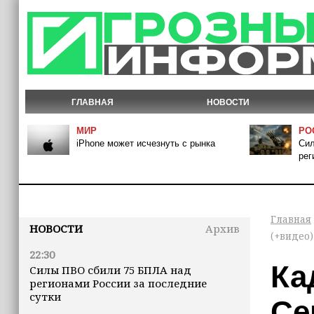
ГЛАВНАЯ
НОВОСТИ
МИР
РО
iPhone может исчезнуть с рынка
Сил
рег
Главная
НОВОСТИ
Архив
(+видео)
22:30
Ка
Силы ПВО сбили 75 БПЛА над
регионами России за последние
сутки
Се