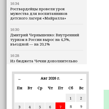
16:34
Росгвардейцы провели урок
мужества для воспитанников
детского лагеря «Майралла»
16:30
Дмитрий Чернышенко: Внутренний
туризм в России вырос на 4,3%,
въездной — на 20,1%
16:28
Из бюджета Чечни дополнительно
выделено 505 млн рублей
пострадавшим от паводков
Авг 2026 г.
←
→
15:35
Политик заявил, что цель «Госулуг»
Пн
Вт
Ср
Чт
Пт
Сб
Вс
— стать большой
соцмедиаплатформой
1
2
8
9
3
4
5
6
7
15:17