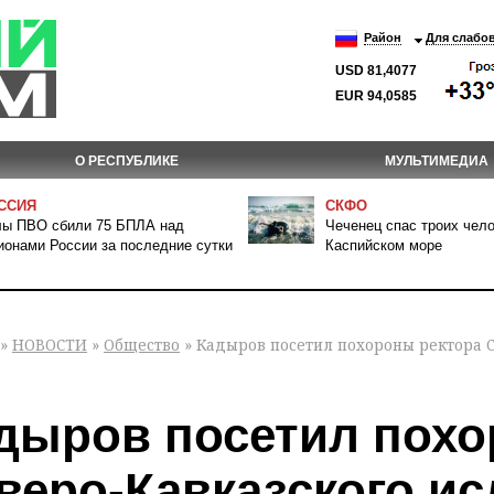
Район
Для слабо
USD 81,4077
EUR 94,0585
О РЕСПУБЛИКЕ
МУЛЬТИМЕДИА
ССИЯ
СКФО
ы ПВО сбили 75 БПЛА над
Чеченец спас троих чело
ионами России за последние сутки
Каспийском море
»
НОВОСТИ
»
Общество
» Кадыров посетил похороны ректора С
дыров посетил похо
веро-Кавказского ис