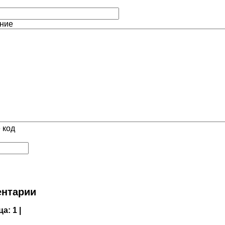
ние
 код
нтарии
ца:
1 |