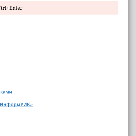
trl+Enter
иками
 «ИнформУИК»