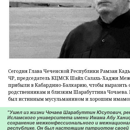
Сегодня Глава Чеченской Республики Рамзан Кады
ЧР, председатель КЦМСК Шайх Салахь-Хаджи Межи
прибыли в Кабардино-Балкарию, чтобы выразить 
родственникам и близким Шарабуттина Чочаева. 
был истинным мусульманином и хорошим имамо
"Ушел из жизни Чочаев Шарабуттин Юсупович, ре
Исламского университета имени Имама Абу Ханиф
сохранение межконфессионального и межнационал
республике. Он был настоящим патриотом своей 