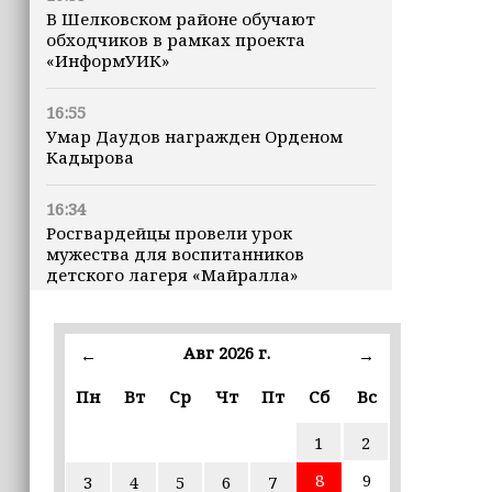
В Шелковском районе обучают
обходчиков в рамках проекта
«ИнформУИК»
16:55
Умар Даудов награжден Орденом
Кадырова
16:34
Росгвардейцы провели урок
мужества для воспитанников
детского лагеря «Майралла»
16:30
Дмитрий Чернышенко: Внутренний
Авг 2026 г.
←
→
туризм в России вырос на 4,3%,
въездной — на 20,1%
Пн
Вт
Ср
Чт
Пт
Сб
Вс
1
2
16:28
Из бюджета Чечни дополнительно
8
9
3
4
5
6
7
выделено 505 млн рублей