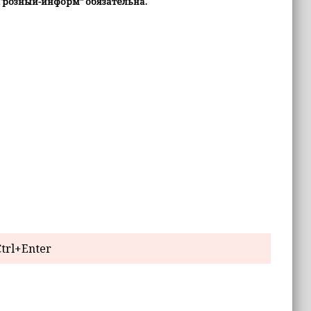
Грозный-информ" обязательна.
trl+Enter