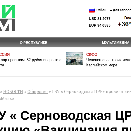
Район
Для слабо
USD 81,4077
EUR 94,0585
О РЕСПУБЛИКЕ
МУЛЬТИМЕДИА
ССИЯ
СКФО
лар превысил 82 рубля впервые с
Чеченец спас троих чело
та
Каспийском море
»
НОВОСТИ
»
Общество
» ГБУ « Серноводская ЦРБ» провела л
 «Малх»
У « Серноводская Ц
кцию «Вакцинация п