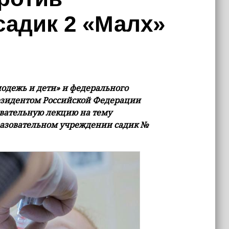
садик 2 «Малх»
одежь и дети» и федерального
езидентом Российской Федерации
авательную лекцию на тему
разовательном учреждении садик №