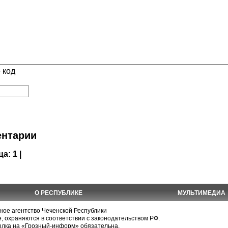
 код
нтарии
ца:
1 |
О РЕСПУБЛИКЕ
МУЛЬТИМЕДИА
е агентство Чеченской Республики
, охраняются в соответствии с законодательством РФ.
ылка на «Грозный-информ» обязательна.