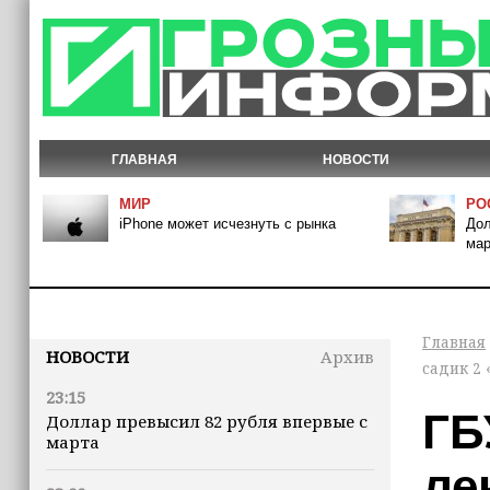
ГЛАВНАЯ
НОВОСТИ
МИР
РО
iPhone может исчезнуть с рынка
Дол
мар
Главная
НОВОСТИ
Архив
садик 2
23:15
ГБ
Доллар превысил 82 рубля впервые с
марта
ле