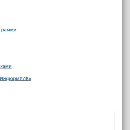
ограмме
иками
 «ИнформУИК»