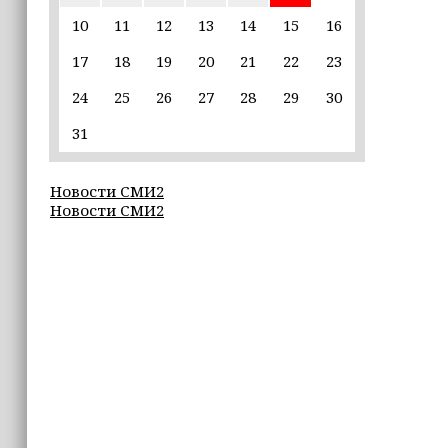
пострадавшим от паводков
10
11
12
13
14
15
16
17
18
19
20
21
22
23
15:35
Политик заявил, что цель «Госулуг»
24
25
26
27
28
29
30
— стать большой
соцмедиаплатформой
31
15:17
Новости СМИ2
Избирательные участки Шатоя
Новости СМИ2
готовы к приёму голосов
избирателей
15:02
Турция, Саудовская Аравия и
Пакистан подписали «Мекканское
соглашение» о коллективной обороне
14:58
Кадыров: сдача в плен становится
для многих военнослужащих ВСУ
единственной альтернативой гибели