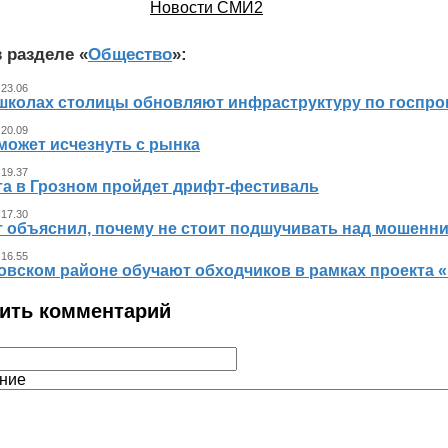
Новости СМИ2
 разделе «
Общество
»:
 23.06
 школах столицы обновляют инфраструктуру по госпр
 20.09
может исчезнуть с рынка
 19.37
ста в Грозном пройдет дрифт-фестиваль
 17.30
т объяснил, почему не стоит подшучивать над мошенн
 16.55
овском районе обучают обходчиков в рамках проекта
ить комментарий
ние