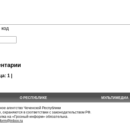
 код
нтарии
ца:
1 |
О РЕСПУБЛИКЕ
МУЛЬТИМЕДИА
е агентство Чеченской Республики
, охраняются в соответствии с законодательством РФ.
ылка на «Грозный-информ» обязательна.
nform@inbox.ru