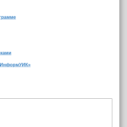
ограмме
иками
 «ИнформУИК»