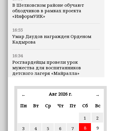
В Шелковском районе обучают
обходчиков в рамках проекта
«ИнформУИК»
16:55
Умар Даудов награжден Орденом
Кадырова
16:34
Росгвардейцы провели урок
мужества для воспитанников
детского лагеря «Майралла»
16:30
Дмитрий Чернышенко: Внутренний
Авг 2026 г.
←
→
туризм в России вырос на 4,3%,
въездной — на 20,1%
Пн
Вт
Ср
Чт
Пт
Сб
Вс
1
2
16:28
Из бюджета Чечни дополнительно
8
9
3
4
5
6
7
выделено 505 млн рублей