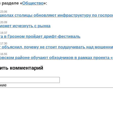
 разделе «
Общество
»:
 23.06
 школах столицы обновляют инфраструктуру по госпр
 20.09
может исчезнуть с рынка
 19.37
ста в Грозном пройдет дрифт-фестиваль
 17.30
т объяснил, почему не стоит подшучивать над мошенн
 16.55
овском районе обучают обходчиков в рамках проекта
ить комментарий
ние