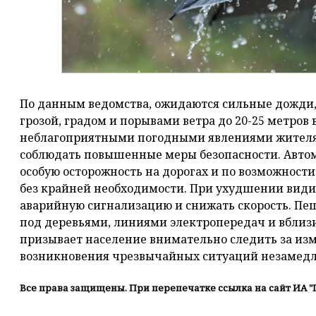
По данным ведомства, ожидаются сильные дожди,
грозой, градом и порывами ветра до 20-25 метров в
неблагоприятными погодными явлениями жителям
соблюдать повышенные меры безопасности. Автом
особую осторожность на дорогах и по возможности
без крайней необходимости. При ухудшении вид
аварийную сигнализацию и снижать скорость. Пе
под деревьями, линиями электропередач и вблизи
призывает население внимательно следить за из
возникновения чрезвычайных ситуаций незамедли
Все права защищены. При перепечатке ссылка на сайт ИА "