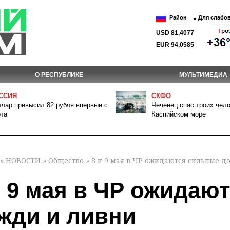
Район
Для слабо
USD 81,4077
EUR 94,0585
О РЕСПУБЛИКЕ
МУЛЬТИМЕДИА
ССИЯ
СКФО
лар превысил 82 рубля впервые с
Чеченец спас троих чело
та
Каспийском море
»
НОВОСТИ
»
Общество
» 8 и 9 мая в ЧР ожидаются сильные д
и 9 мая в ЧР ожидаю
жди и ливни