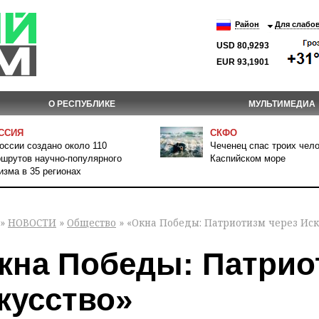
Район
Для слабо
USD 80,9293
EUR 93,1901
О РЕСПУБЛИКЕ
МУЛЬТИМЕДИА
ССИЯ
СКФО
оссии создано около 110
Чеченец спас троих чело
шрутов научно-популярного
Каспийском море
изма в 35 регионах
»
НОВОСТИ
»
Общество
» «Окна Победы: Патриотизм через Иск
кна Победы: Патрио
кусство»