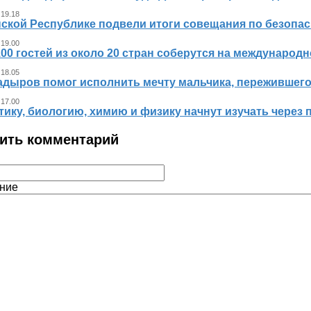
 19.18
ской Республике подвели итоги совещания по безопасн
 19.00
00 гостей из около 20 стран соберутся на международ
 18.05
адыров помог исполнить мечту мальчика, пережившег
 17.00
ику, биологию, химию и физику начнут изучать через 
ить комментарий
ние