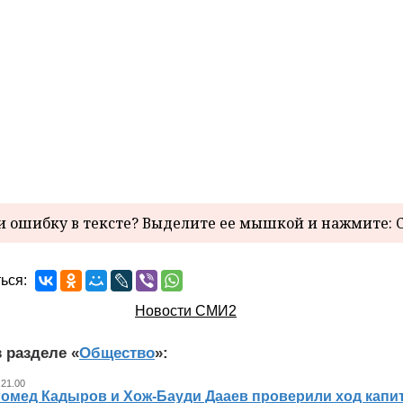
 ошибку в тексте? Выделите ее мышкой и нажмите: C
ься:
Новости СМИ2
 разделе «
Общество
»:
 21.00
гомед Кадыров и Хож-Бауди Дааев проверили ход капит