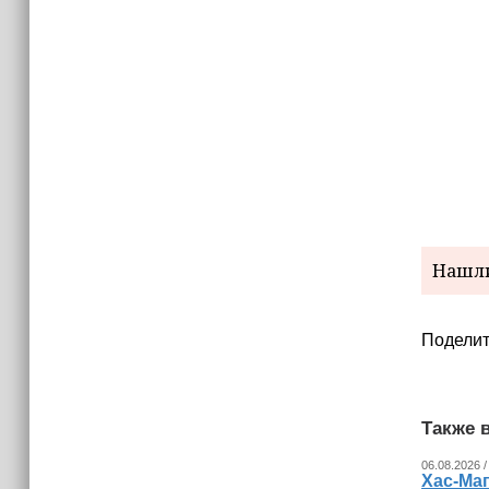
15:06
В Чечне закупили около 190 тысяч
новых учебников для школ
14:45
Страны Африки активно
отказываются от доллара США в
своих расчётах
Нашли
Поделит
Также в
06.08.2026 /
Хас-Ма