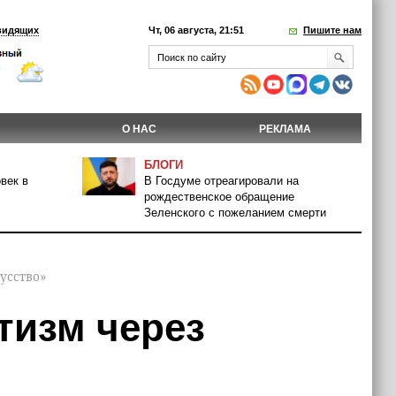
видящих
Чт, 06 августа, 21:51
Пишите нам
О НАС
РЕКЛАМА
БЛОГИ
век в
В Госдуме отреагировали на
рождественское обращение
Зеленского с пожеланием смерти
усство»
тизм через