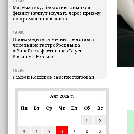
17:00
Математику, биологию, химию и
физику начнут изучать через призму
их применения в жизни
16:58
Производители Чечни представят
локальные гастробренды на
юбилейном фестивале «Вкусы
России» в Москве
16:50
Рамзан Кадыров зарегистрирован
кандидатом на должность Главы ЧР
Авг 2026 г.
16:47
←
→
Почему кошки заранее чувствуют
Пн
Вт
Ср
Чт
Пт
Сб
Вс
землетрясения, рассказала
ветеринар
1
2
16:12
7
8
9
3
4
5
6