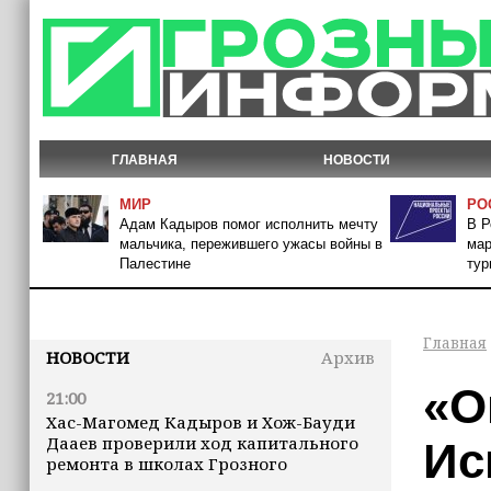
ГЛАВНАЯ
НОВОСТИ
МИР
РО
Адам Кадыров помог исполнить мечту
В Р
мальчика, пережившего ужасы войны в
мар
Палестине
тур
Главная
НОВОСТИ
Архив
«О
21:00
Хас-Магомед Кадыров и Хож-Бауди
Дааев проверили ход капитального
Ис
ремонта в школах Грозного