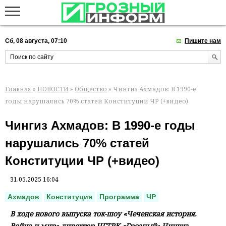
Сб, 08 августа, 07:10
Пишите нам
Главная
»
НОВОСТИ
»
Общество
» Чингиз Ахмадов: В 1990-е
годы нарушались 70% статей Конституции ЧР (+видео)
Чингиз Ахмадов: В 1990-е годы
нарушались 70% статей
Конституции ЧР (+видео)
31.05.2025 16:04
Ахмадов
Конституция
Программа
ЧР
В ходе нового выпуска ток-шоу «Чеченская история.
Война и мир» директор ЧГТРК «Грозный» Чингиз