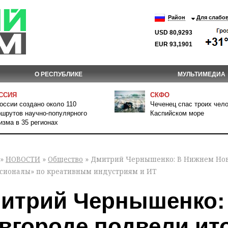
Район
Для слабо
USD 80,9293
EUR 93,1901
О РЕСПУБЛИКЕ
МУЛЬТИМЕДИА
ССИЯ
СКФО
оссии создано около 110
Чеченец спас троих чело
шрутов научно-популярного
Каспийском море
изма в 35 регионах
»
НОВОСТИ
»
Общество
» Дмитрий Чернышенко: В Нижнем Нов
сионалы» по креативным индустриям и ИТ
итрий Чернышенко:
вгороде подвели ит