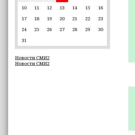
Неделя популяризации грудного
вскармливания: что важно знать
10
11
12
13
14
15
16
молодым мамам
17
18
19
20
21
22
23
15:39
24
25
26
27
28
29
30
«Единая Россия» провела в Чеченской
Республике серию спортивных
31
мероприятий в преддверии Дня
физкультурника
Новости СМИ2
Новости СМИ2
15:10
Для иностранных абитуриентов,
желающих учиться в России, будет
введён единый экзамен по русскому
языку
15:06
В Чечне закупили около 190 тысяч
новых учебников для школ
14:45