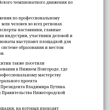
йского чемпионатного движения по
жения по профессиональному
млн человек во всех регионах
 эксперты-наставники, главные
и индустрии, участники деловой и
пионаты выступают площадкой для
 системе образования и местом
в.
китин также посетили
ования в Нижнем Новгороде, где
рофессиональному мастерству
ерального проекта
м Президента Владимира Путина.
и Правительства Нижегородской
ощадки, на которых проходят