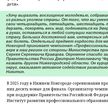
дети».
«Хочу выразить восхищение молодежью, собравше
из разных уголков страны. От того, что вы умее
свои четырнадцать, пятнадцать, шестнадцать л
дерзать, покорять весь мир, подниматься на Эве
в руках, оставаться в любой ситуации настоящи
страну. Больших достижений вам, интересных иде
вас болеть. Отдельный предмет гордости для ме
Новгород принимает чемпионат «Профессионалы
вере в наш регион со стороны Министерства про
Сергея Сергеевича Кравцова. Огромное спасибо 
Правительства России Дмитрию Николаевичу Чер
назвать другом Нижегородской области. Он кур
округ, оказывает активное содействие развитию н
Никитин.
В 2025 году в Нижнем Новгороде соревнования пр
них десять новые для финала. Организатор чемп
при поддержке Правительства Российской Федера
Институт развития профессионального образовани