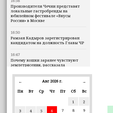
16:58
Производители Чечни представят
локальные гастробренды на
юбилейном фестивале «Вкусы
России» в Москве
16:50
Рамзан Кадыров зарегистрирован
кандидатом на должность Главы ЧР
16:47
Почему кошки заранее чувствуют
землетрясения, рассказала
ветеринар
Авг 2026 г.
16:12
←
→
Владимир Машков высоко оценил
Пн
Вт
Ср
Чт
Пт
Сб
Вс
проходящий в Грозном фестиваль
«Федерация» (+видео)
1
2
16:02
7
8
9
3
4
5
6