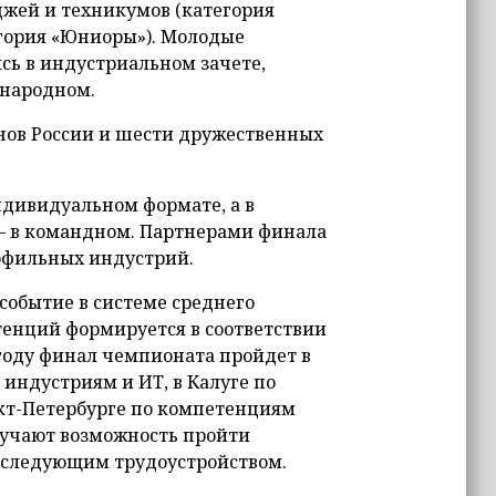
джей и техникумов (категория
тегория «Юниоры»). Молодые
ь в индустриальном зачете,
ународном.
онов России и шести дружественных
ндивидуальном формате, а в
 – в командном. Партнерами финала
рофильных индустрий.
событие в системе среднего
тенций формируется в соответствии
 году финал чемпионата пройдет в
индустриям и ИТ, в Калуге по
т-Петербурге по компетенциям
лучают возможность пройти
последующим трудоустройством.