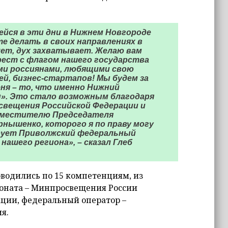
йся в эти дни в Нижнем Новгороде
те делать в своих направлениях в
ет, дух захватывает. Желаю вам
рест с флагом нашего государства
ми россиянами, любящими свою
й, бизнес-стартапов! Мы будем за
ня – то, что именно Нижний
». Это стало возможным благодаря
свещения Российской Федерации и
заместителю Председателя
нышенко, которого я по праву могу
ирует Приволжский федеральный
ашего региона», – сказал Глеб
оводились по 15 компетенциям, из
ионата – Минпросвещения России
ции, федеральный оператор –
я.