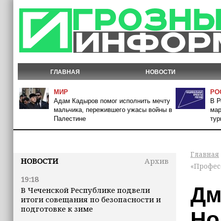
ГЛАВНАЯ
НОВОСТИ
МИР
РО
Адам Кадыров помог исполнить мечту
В Р
мальчика, пережившего ужасы войны в
мар
Палестине
тур
Главная
НОВОСТИ
Архив
«Профес
19:18
Дм
В Чеченской Республике подвели
итоги совещания по безопасности и
подготовке к зиме
Но