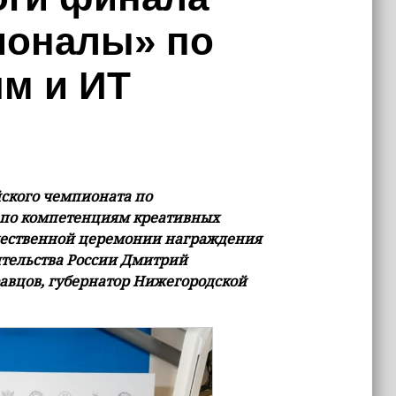
ионалы» по
м и ИТ
ского чемпионата по
 по компетенциям креативных
жественной церемонии награждения
ительства России Дмитрий
вцов, губернатор Нижегородской