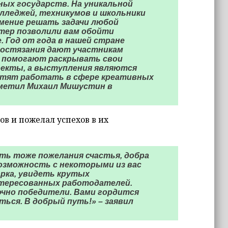
ных государств. На уникальной
лледжей, техникумов и школьники
мение решать задачи любой
тер позволили вам обойти
. Год от года в нашей стране
Состязания дают участникам
, помогают раскрывать свои
оекты, а выступления являются
отят работать в сфере креативных
метил Михаил Мишустин в
 и пожелал успехов в их
ить тоже пожелания счастья, добра
озможность с некоторыми из вас
рка, увидеть крутых
нтересованных работодателей.
точно победители. Вами гордится
ться. В добрый путь!» – заявил