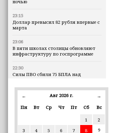
ночью
23:15
Доллар превысил 82 рубля впервые с
марта
23:06
В пяти школах столицы обновляют
инфраструктуру по госпрограмме
22:30
Силы ПВО сбили 75 БПЛА над
регионами России за последние
сутки
Авг 2026 г.
←
→
20:09
iPhone может исчезнуть с рынка
Пн
Вт
Ср
Чт
Пт
Сб
Вс
1
2
19:37
9 августа в Грозном пройдет дрифт-
9
3
4
5
6
7
8
фестиваль