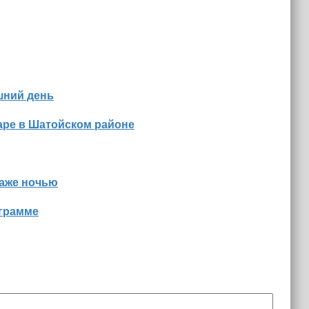
шний день
аре в Шатойском районе
даже ночью
ограмме