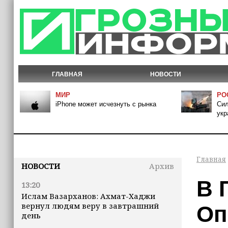
ГЛАВНАЯ
НОВОСТИ
МИР
РО
iPhone может исчезнуть с рынка
Сил
укр
Главная
НОВОСТИ
Архив
В 
13:20
Ислам Вазарханов: Ахмат-Хаджи
вернул людям веру в завтрашний
Оп
день