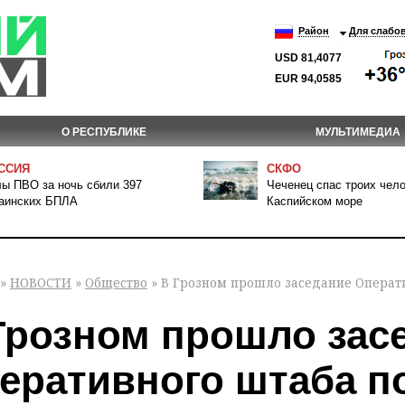
Район
Для слабо
USD 81,4077
EUR 94,0585
О РЕСПУБЛИКЕ
МУЛЬТИМЕДИА
ССИЯ
СКФО
ы ПВО за ночь сбили 397
Чеченец спас троих чело
аинских БПЛА
Каспийском море
»
НОВОСТИ
»
Общество
» В Грозном прошло заседание Операт
Грозном прошло зас
еративного штаба п