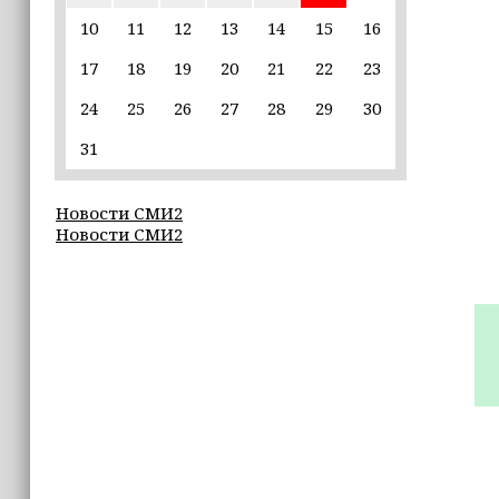
10
11
12
13
14
15
16
17:30
17
18
19
20
21
22
23
Эксперт объяснил, почему не стоит
подшучивать над мошенниками
24
25
26
27
28
29
30
16:55
31
В Шелковском районе обучают
обходчиков в рамках проекта
Новости СМИ2
«ИнформУИК»
Новости СМИ2
16:55
Умар Даудов награжден Орденом
Кадырова
16:34
Росгвардейцы провели урок
мужества для воспитанников
детского лагеря «Майралла»