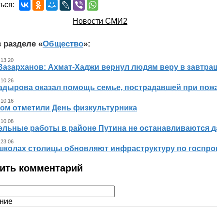
ься:
Новости СМИ2
 разделе «
Общество
»:
 13.20
Вазарханов: Ахмат-Хаджи вернул людям веру в завтра
 10.26
адырова оказал помощь семье, пострадавшей при пож
 10.16
ном отметили День физкультурника
 10.08
ельные работы в районе Путина не останавливаются 
 23.06
 школах столицы обновляют инфраструктуру по госпр
ить комментарий
ние