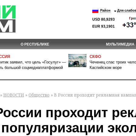
Район
Для слабо
USD 80,9293
EUR 93,1901
О РЕСПУБЛИКЕ
МУЛЬТИМЕДИА
ССИЯ
СКФО
итик заявил, что цель «Госулуг» —
Чеченец спас троих чело
ть большой соцмедиаплатформой
Каспийском море
»
НОВОСТИ
»
Общество
» В России проходит рекламная кампа
России проходит ре
 популяризации экол