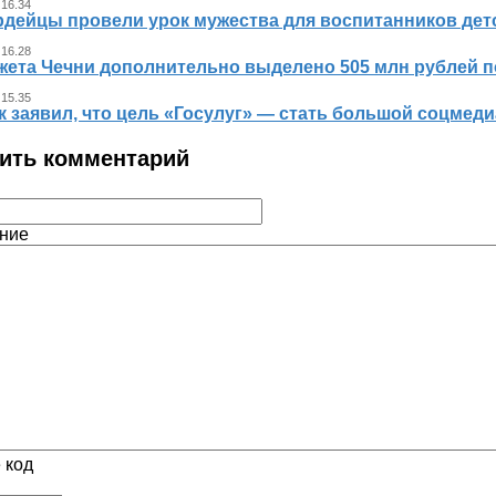
 16.34
рдейцы провели урок мужества для воспитанников дет
 16.28
жета Чечни дополнительно выделено 505 млн рублей 
 15.35
к заявил, что цель «Госулуг» — стать большой соцме
ить комментарий
ние
 код