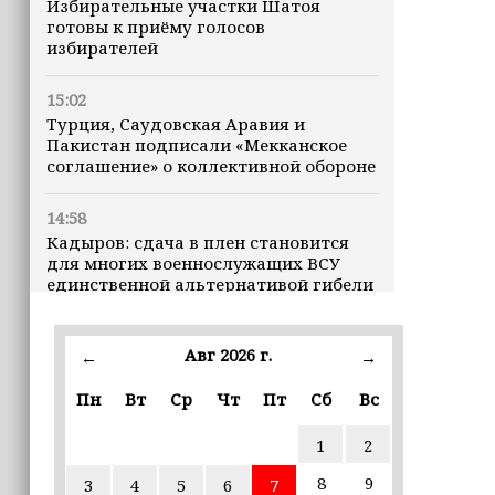
Избирательные участки Шатоя
готовы к приёму голосов
избирателей
15:02
Турция, Саудовская Аравия и
Пакистан подписали «Мекканское
соглашение» о коллективной обороне
14:58
Кадыров: сдача в плен становится
для многих военнослужащих ВСУ
единственной альтернативой гибели
(+видео)
Авг 2026 г.
14:44
←
→
Ахмат Кадыров удостоен звания
Пн
Вт
Ср
Чт
Пт
Сб
Вс
«Нохчийн Пачхьалкхан Къонах»
1
2
13:50
MAX даст возможность
8
9
3
4
5
6
7