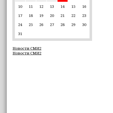
разработчикам разрабатывать
альтернативные клиенты
10
11
12
13
14
15
16
17
18
19
20
21
22
23
12:49
Силы ПВО за неделю сбили более 6500
24
25
26
27
28
29
30
украинских беспилотников
31
12:47
В России представили универсальное
Новости СМИ2
складное детское автокресло
Новости СМИ2
12:15
Невролог рассказала, как за минуту
определить инсульт
11:56
В селе Геремчук проводят капремонт
моста
11:06
В Тольятти пенсионер передал