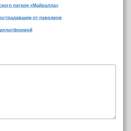
ского лагеря «Майралла»
пострадавшим от паводков
диаплатформой