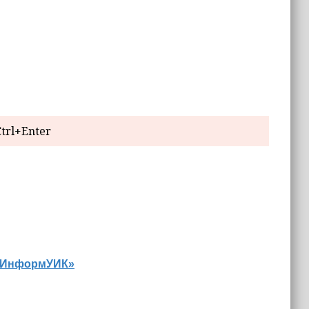
trl+Enter
 «ИнформУИК»