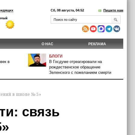
видящих
Сб, 08 августа, 04:52
Пишите нам
О НАС
РЕКЛАМА
БЛОГИ
век в
В Госдуме отреагировали на
рождественское обращение
Зеленского с пожеланием смерти
лений в школе № 5»
ти: связь
5»