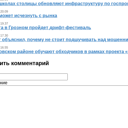
 школах столицы обновляют инфраструктуру по госпр
 20.09
может исчезнуть с рынка
 19.37
ста в Грозном пройдет дрифт-фестиваль
 17.30
т объяснил, почему не стоит подшучивать над мошенн
 16.55
овском районе обучают обходчиков в рамках проекта
ить комментарий
ние