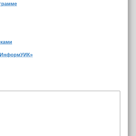
ограмме
иками
 «ИнформУИК»