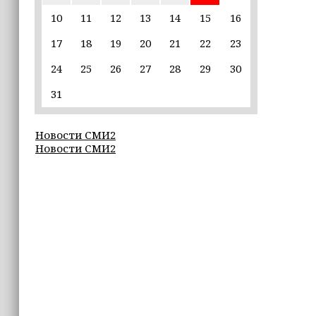
пострадавшим от паводков
10
11
12
13
14
15
16
17
18
19
20
21
22
23
15:35
Политик заявил, что цель «Госулуг»
24
25
26
27
28
29
30
— стать большой
соцмедиаплатформой
31
15:17
Новости СМИ2
Избирательные участки Шатоя
Новости СМИ2
готовы к приёму голосов
избирателей
15:02
Турция, Саудовская Аравия и
Пакистан подписали «Мекканское
соглашение» о коллективной обороне
14:58
Кадыров: сдача в плен становится
для многих военнослужащих ВСУ
единственной альтернативой гибели