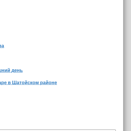
ва
шний день
аре в Шатойском районе