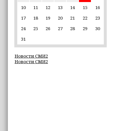
10
11
12
13
14
15
16
22:30
17
18
19
20
21
22
23
Силы ПВО сбили 75 БПЛА над
регионами России за последние
24
25
26
27
28
29
30
сутки
31
20:09
iPhone может исчезнуть с рынка
Новости СМИ2
Новости СМИ2
19:37
9 августа в Грозном пройдет дрифт-
фестиваль
17:30
Эксперт объяснил, почему не стоит
подшучивать над мошенниками