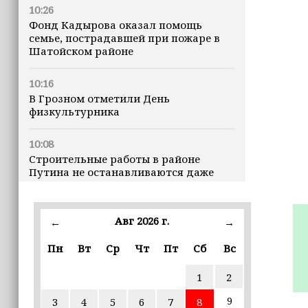
10:26
Фонд Кадырова оказал помощь
семье, пострадавшей при пожаре в
Шатойском районе
10:16
В Грозном отметили День
физкультурника
10:08
Строительные работы в районе
Путина не останавливаются даже
ночью
23:15
Авг 2026 г.
←
→
Доллар превысил 82 рубля впервые с
марта
Пн
Вт
Ср
Чт
Пт
Сб
Вс
1
2
23:06
В пяти школах столицы обновляют
9
3
4
5
6
7
8
инфраструктуру по госпрограмме