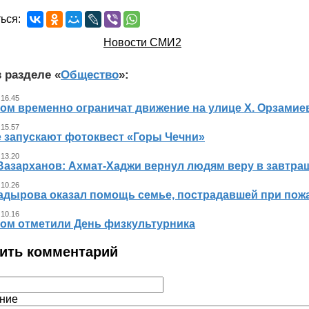
ься:
Новости СМИ2
 разделе «
Общество
»:
 16.45
ном временно ограничат движение на улице Х. Орзамие
 15.57
е запускают фотоквест «Горы Чечни»
 13.20
Вазарханов: Ахмат-Хаджи вернул людям веру в завтра
 10.26
адырова оказал помощь семье, пострадавшей при пож
 10.16
ном отметили День физкультурника
ить комментарий
ние