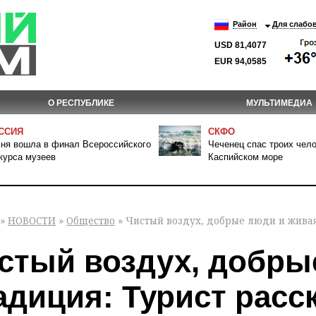
Район
Для слабо
USD 81,4077
EUR 94,0585
О РЕСПУБЛИКЕ
МУЛЬТИМЕДИА
ССИЯ
СКФО
ня вошла в финал Всероссийского
Чеченец спас троих чело
курса музеев
Каспийском море
»
НОВОСТИ
»
Общество
» Чистый воздух, добрые люди и живая
стый воздух, добры
адиция: Турист расс