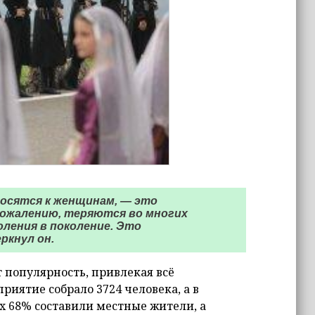
носятся к женщинам, — это
 сожалению, теряются во многих
оления в поколение. Это
ркнул он.
 популярность, привлекая всё
приятие собрало 3724 человека, а в
их 68% составили местные жители, а