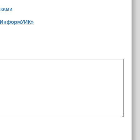
иками
 «ИнформУИК»