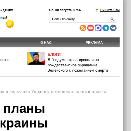
видящих
Сб, 08 августа, 07:37
Пишите нам
О НАС
РЕКЛАМА
БЛОГИ
век в
В Госдуме отреагировали на
рождественское обращение
Зеленского с пожеланием смерти
ской верхушки Украины потерпели полный провал
е планы
Украины