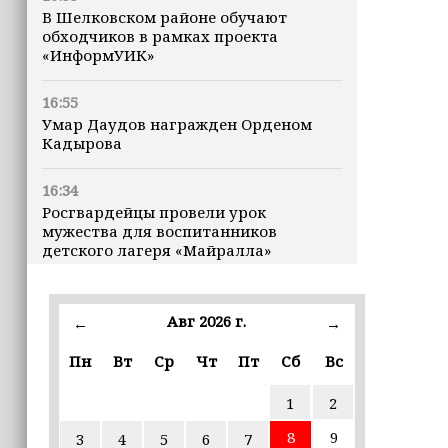
В Шелковском районе обучают
обходчиков в рамках проекта
«ИнформУИК»
16:55
Умар Даудов награжден Орденом
Кадырова
16:34
Росгвардейцы провели урок
мужества для воспитанников
детского лагеря «Майралла»
16:30
Дмитрий Чернышенко: Внутренний
Авг 2026 г.
←
→
туризм в России вырос на 4,3%,
въездной — на 20,1%
Пн
Вт
Ср
Чт
Пт
Сб
Вс
1
2
16:28
Из бюджета Чечни дополнительно
8
9
3
4
5
6
7
выделено 505 млн рублей