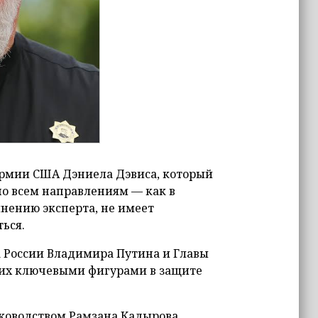
армии США Дэниела Дэвиса, который
по всем направлениям — как в
мнению эксперта, не имеет
ься.
 России Владимира Путина и Главы
 их ключевыми фигурами в защите
уководством Рамзана Кадырова