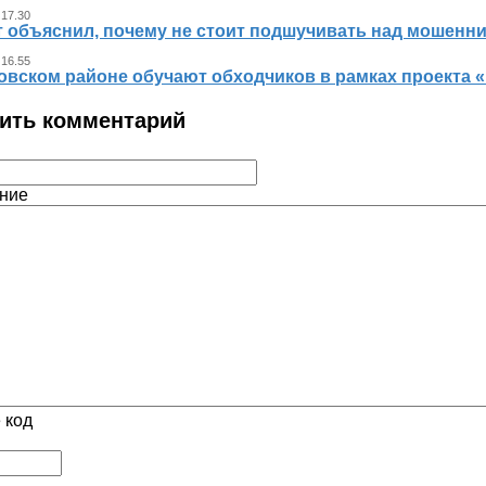
 17.30
т объяснил, почему не стоит подшучивать над мошенн
 16.55
овском районе обучают обходчиков в рамках проекта
ить комментарий
ние
 код