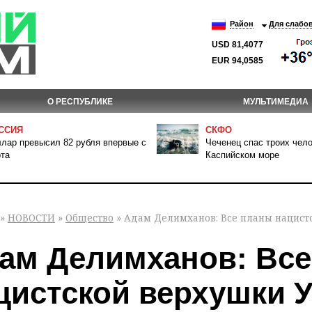
Район
Для слабо
USD 81,4077
EUR 94,0585
О РЕСПУБЛИКЕ
МУЛЬТИМЕДИА
ССИЯ
СКФО
лар превысил 82 рубля впервые с
Чеченец спас троих чело
та
Каспийском море
»
НОВОСТИ
»
Общество
» Адам Делимханов: Все планы нацист
ам Делимханов: Вс
цистской верхушки 