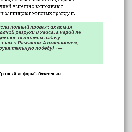
рдией успешно выполняют
» и защищают мирных граждан.
ели полный провал: их армия
лной разрухи и хаоса, а народ не
центов выполним задачу,
ным и Рамзаном Ахматовичем,
крушительную победу!» —
Грозный-информ" обязательна.