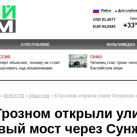
Район
Для слабо
USD 81,4077
EUR 94,0585
О РЕСПУБЛИКЕ
МУЛЬТИМЕДИА
ССИЯ
СКФО
перт объяснил, почему не стоит
Чеченец спас троих чело
шучивать над мошенниками
Каспийском море
»
НОВОСТИ
»
Общество
» В Грозном открыли улицу Шерипова 
Грозном открыли ул
вый мост через Сун