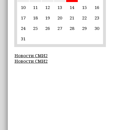
единственной альтернативой гибели
(+видео)
10
11
12
13
14
15
16
17
18
19
20
21
22
23
14:44
Ахмат Кадыров удостоен звания
24
25
26
27
28
29
30
«Нохчийн Пачхьалкхан Къонах»
31
13:50
MAX даст возможность
Новости СМИ2
разработчикам разрабатывать
Новости СМИ2
альтернативные клиенты
12:49
Силы ПВО за неделю сбили более 6500
украинских беспилотников
12:47
В России представили универсальное
складное детское автокресло
12:15