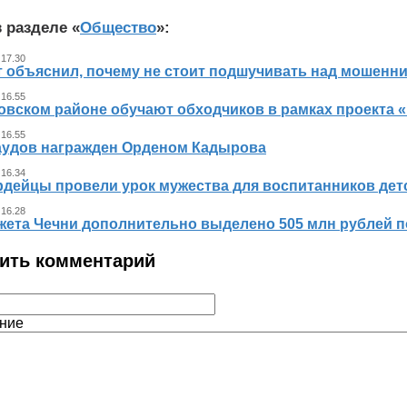
 разделе «
Общество
»:
 17.30
т объяснил, почему не стоит подшучивать над мошенн
 16.55
овском районе обучают обходчиков в рамках проекта
 16.55
аудов награжден Орденом Кадырова
 16.34
рдейцы провели урок мужества для воспитанников дет
 16.28
жета Чечни дополнительно выделено 505 млн рублей 
ить комментарий
ние