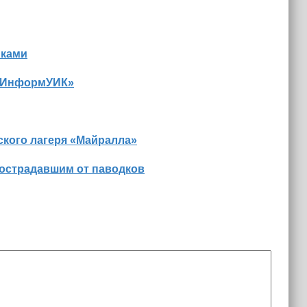
иками
 «ИнформУИК»
ского лагеря «Майралла»
пострадавшим от паводков