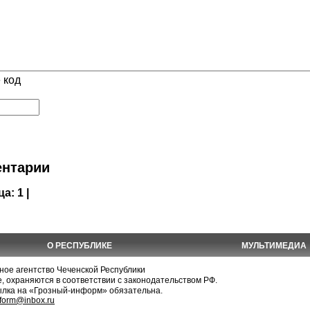
 код
нтарии
ца:
1 |
О РЕСПУБЛИКЕ
МУЛЬТИМЕДИА
е агентство Чеченской Республики
, охраняются в соответствии с законодательством РФ.
ылка на «Грозный-информ» обязательна.
nform@inbox.ru