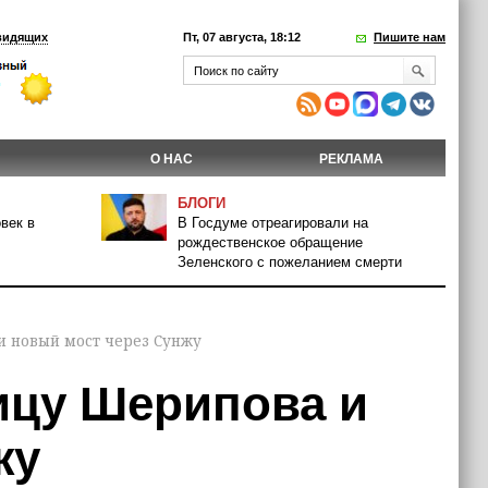
видящих
Пт, 07 августа, 18:12
Пишите нам
О НАС
РЕКЛАМА
БЛОГИ
век в
В Госдуме отреагировали на
рождественское обращение
Зеленского с пожеланием смерти
и новый мост через Сунжу
ицу Шерипова и
жу