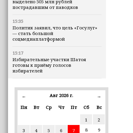
выделено 505 млн рублей
пострадавшим от паводков
15:35
Политик заявил, что цель «Госулуг»
— стать большой
соцмедиаплатформой
15:17
Избирательные участки Шатоя
готовы к приёму голосов
избирателей
15:02
Турция, Саудовская Аравия и
Авг 2026 г.
←
→
Пакистан подписали «Мекканское
соглашение» о коллективной обороне
Пн
Вт
Ср
Чт
Пт
Сб
Вс
14:58
1
2
Кадыров: сдача в плен становится
для многих военнослужащих ВСУ
8
9
3
4
5
6
7