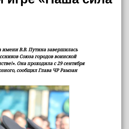
а имени В.В. Путина завершилась
ссников Союза городов воинской
тве!». Она проходила с 29 сентября
озного, сообщил Глава ЧР Рамзан