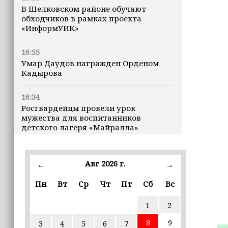
В Шелковском районе обучают
обходчиков в рамках проекта
«ИнформУИК»
16:55
Умар Даудов награжден Орденом
Кадырова
16:34
Росгвардейцы провели урок
мужества для воспитанников
детского лагеря «Майралла»
16:30
Дмитрий Чернышенко: Внутренний
Авг 2026 г.
←
→
туризм в России вырос на 4,3%,
въездной — на 20,1%
Пн
Вт
Ср
Чт
Пт
Сб
Вс
1
2
16:28
Из бюджета Чечни дополнительно
8
9
3
4
5
6
7
выделено 505 млн рублей