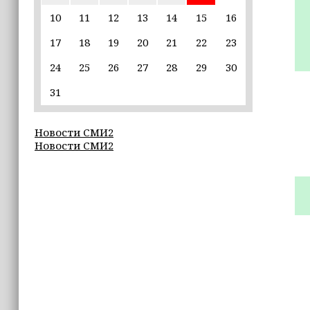
пострадавшим от паводков
10
11
12
13
14
15
16
17
18
19
20
21
22
23
15:35
Политик заявил, что цель «Госулуг»
24
25
26
27
28
29
30
— стать большой
соцмедиаплатформой
31
15:17
Новости СМИ2
Избирательные участки Шатоя
Новости СМИ2
готовы к приёму голосов
избирателей
15:02
Турция, Саудовская Аравия и
Пакистан подписали «Мекканское
соглашение» о коллективной обороне
14:58
Кадыров: сдача в плен становится
для многих военнослужащих ВСУ
единственной альтернативой гибели