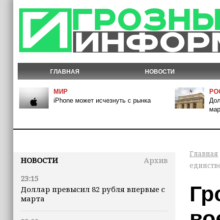
ГЛАВНАЯ
НОВОСТИ
МИР
РО
iPhone может исчезнуть с рынка
Дол
мар
Главная
НОВОСТИ
Архив
единстве
23:15
Гр
Доллар превысил 82 рубля впервые с
марта
во