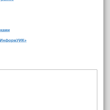
иками
 «ИнформУИК»