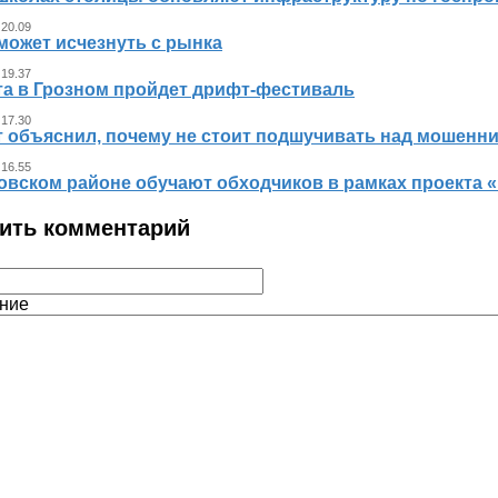
 20.09
может исчезнуть с рынка
 19.37
ста в Грозном пройдет дрифт-фестиваль
 17.30
т объяснил, почему не стоит подшучивать над мошенн
 16.55
овском районе обучают обходчиков в рамках проекта
ить комментарий
ние