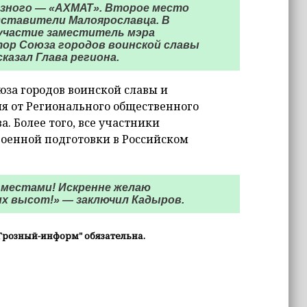
розного — «АХМАТ». Второе место
едставители Малоярославца. В
участие заместитель мэра
ор Союза городов воинской славы
казал Глава региона.
юза городов воинской славы и
я от Регионального общественного
. Более того, все участники
оенной подготовки в Российском
 местами! Искренне желаю
их высот!» — заключил Кадыров.
Грозный-информ" обязательна.