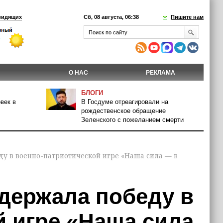
видящих
Сб, 08 августа, 06:38
Пишите нам
О НАС
РЕКЛАМА
БЛОГИ
век в
В Госдуме отреагировали на
рождественское обращение
Зеленского с пожеланием смерти
ду в военно-патриотической игре «Наша сила — в
одержала победу в
й игре «Наша сила