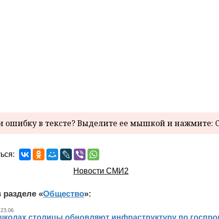
 ошибку в тексте? Выделите ее мышкой и нажмите: C
ься:
Новости СМИ2
 разделе «
Общество
»:
 23.06
 школах столицы обновляют инфраструктуру по госпр