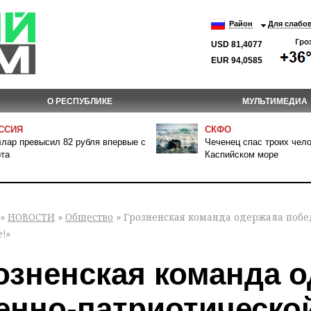
Район
Для слабо
USD 81,4077
EUR 94,0585
О РЕСПУБЛИКЕ
МУЛЬТИМЕДИА
ССИЯ
СКФО
лар превысил 82 рубля впервые с
Чеченец спас троих чело
та
Каспийском море
»
НОВОСТИ
»
Общество
» Грозненская команда одержала побе
!»
озненская команда 
енно-патриотическо