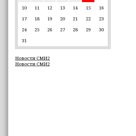
пострадавшим от паводков
10
11
12
13
14
15
16
17
18
19
20
21
22
23
15:35
Политик заявил, что цель «Госулуг»
24
25
26
27
28
29
30
— стать большой
соцмедиаплатформой
31
15:17
Новости СМИ2
Избирательные участки Шатоя
Новости СМИ2
готовы к приёму голосов
избирателей
15:02
Турция, Саудовская Аравия и
Пакистан подписали «Мекканское
соглашение» о коллективной обороне
14:58
Кадыров: сдача в плен становится
для многих военнослужащих ВСУ
единственной альтернативой гибели