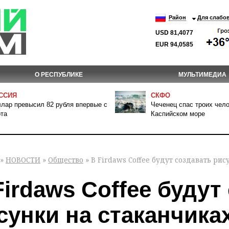
Район
Для слабо
USD 81,4077
EUR 94,0585
О РЕСПУБЛИКЕ
МУЛЬТИМЕДИА
ССИЯ
СКФО
лар превысил 82 рубля впервые с
Чеченец спас троих чело
та
Каспийском море
»
НОВОСТИ
»
Общество
» В Firdaws Coffee будут создавать рис
Firdaws Coffee будут
сунки на стаканчиках