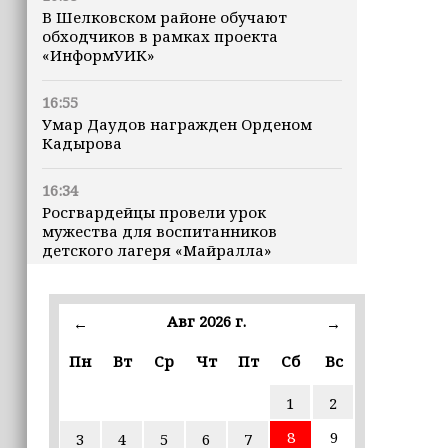
В Шелковском районе обучают
обходчиков в рамках проекта
«ИнформУИК»
16:55
Умар Даудов награжден Орденом
Кадырова
16:34
Росгвардейцы провели урок
мужества для воспитанников
детского лагеря «Майралла»
16:30
Дмитрий Чернышенко: Внутренний
Авг 2026 г.
←
→
туризм в России вырос на 4,3%,
въездной — на 20,1%
Пн
Вт
Ср
Чт
Пт
Сб
Вс
1
2
16:28
Из бюджета Чечни дополнительно
8
9
3
4
5
6
7
выделено 505 млн рублей