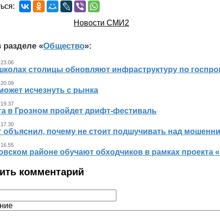
ься:
Новости СМИ2
 разделе «
Общество
»:
 23.06
 школах столицы обновляют инфраструктуру по госпр
 20.09
может исчезнуть с рынка
 19.37
ста в Грозном пройдет дрифт-фестиваль
 17.30
т объяснил, почему не стоит подшучивать над мошенн
 16.55
овском районе обучают обходчиков в рамках проекта
ить комментарий
ние