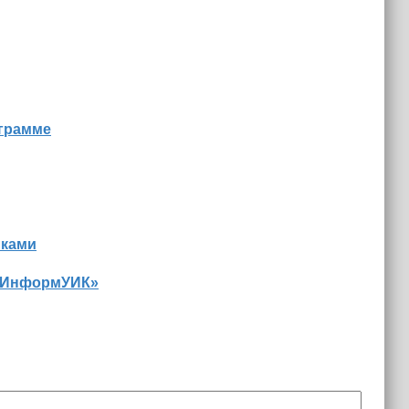
ограмме
иками
 «ИнформУИК»