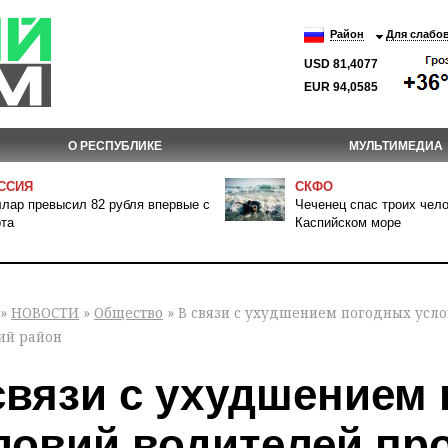
Район
Для слабо
USD 81,4077
EUR 94,0585
О РЕСПУБЛИКЕ
МУЛЬТИМЕДИА
ССИЯ
СКФО
лар превысил 82 рубля впервые с
Чеченец спас троих чело
та
Каспийском море
»
НОВОСТИ
»
Общество
» В связи с ухудшением погодных усло
ий район
связи с ухудшением
ловий водителей пр