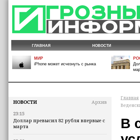
ГЛАВНАЯ
НОВОСТИ
МИР
РО
iPhone может исчезнуть с рынка
Дол
мар
Главная
НОВОСТИ
Архив
Веденск
23:15
В 
Доллар превысил 82 рубля впервые с
марта
ус