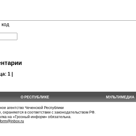
 код
нтарии
ца:
1 |
О РЕСПУБЛИКЕ
МУЛЬТИМЕДИА
е агентство Чеченской Республики
, охраняются в соответствии с законодательством РФ.
ылка на «Грозный-информ» обязательна.
nform@inbox.ru