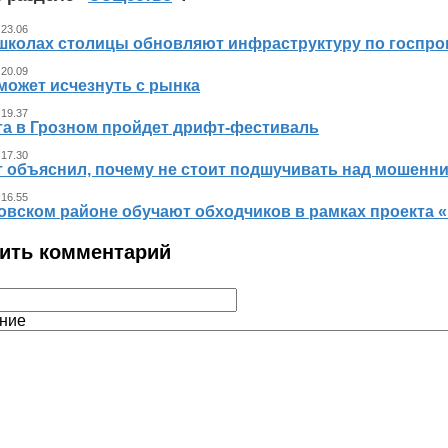
 23.06
 школах столицы обновляют инфраструктуру по госпр
 20.09
может исчезнуть с рынка
 19.37
ста в Грозном пройдет дрифт-фестиваль
 17.30
т объяснил, почему не стоит подшучивать над мошенн
 16.55
овском районе обучают обходчиков в рамках проекта
ить комментарий
ние