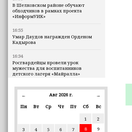
В Шелковском районе обучают
обходчиков в рамках проекта
«ИнформУИК»
16:55
Умар Даудов награжден Орденом
Кадырова
16:34
Росгвардейцы провели урок
мужества для воспитанников
детского лагеря «Майралла»
16:30
Дмитрий Чернышенко: Внутренний
Авг 2026 г.
←
→
туризм в России вырос на 4,3%,
въездной — на 20,1%
Пн
Вт
Ср
Чт
Пт
Сб
Вс
1
2
16:28
Из бюджета Чечни дополнительно
8
9
3
4
5
6
7
выделено 505 млн рублей