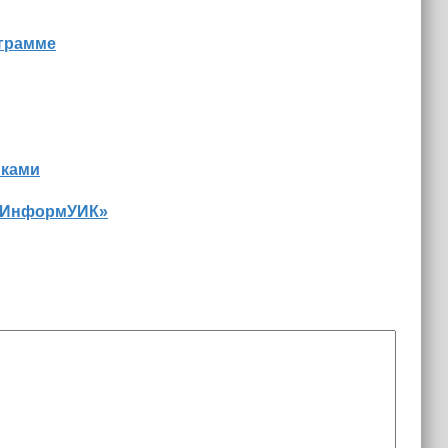
ограмме
иками
 «ИнформУИК»