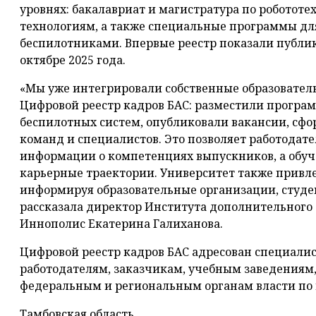
уровнях: бакалавриат и магистратура по робото
технологиям, а также специальные программы для
беспилотниками. Впервые реестр показали публике 
октябре 2025 года.
«Мы уже интегрировали собственные образовател
Цифровой реестр кадров БАС: разместили програм
беспилотных систем, опубликовали вакансии, с
команд и специалистов. Это позволяет работодат
информации о компетенциях выпускников, а обу
карьерные траектории. Университет также привле
информируя образовательные организации, студен
рассказала директор Института дополнительного
Иннополис Екатерина Галиханова.
Цифровой реестр кадров БАС адресован специали
работодателям, заказчикам, учебным заведениям,
федеральным и региональным органам власти по 
Тамбовская область