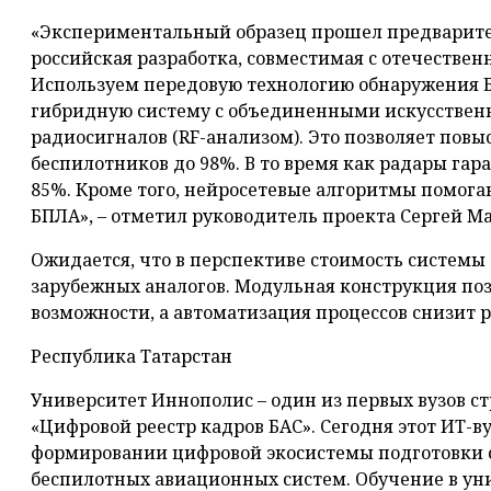
«Экспериментальный образец прошел предварите
российская разработка, совместимая с отечеств
Используем передовую технологию обнаружения Б
гибридную систему с объединенными искусствен
радиосигналов (RF-анализом). Это позволяет пов
беспилотников до 98%. В то время как радары гар
85%. Кроме того, нейросетевые алгоритмы помога
БПЛА», – отметил руководитель проекта Сергей М
Ожидается, что в перспективе стоимость системы 
зарубежных аналогов. Модульная конструкция поз
возможности, а автоматизация процессов снизит 
Республика Татарстан
Университет Иннополис – один из первых вузов с
«Цифровой реестр кадров БАС». Сегодня этот ИТ-в
формировании цифровой экосистемы подготовки 
беспилотных авиационных систем. Обучение в ун