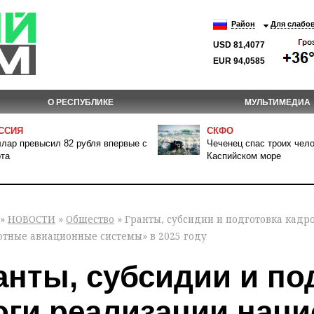
Район
Для слабо
USD 81,4077
EUR 94,0585
О РЕСПУБЛИКЕ
МУЛЬТИМЕДИА
ССИЯ
СКФО
лар превысил 82 рубля впервые с
Чеченец спас троих чело
та
Каспийском море
»
НОВОСТИ
»
Общество
» Гранты, субсидии и подготовка кадр
отные авиационные системы» в 2025 году
анты, субсидии и по
оги реализации нац