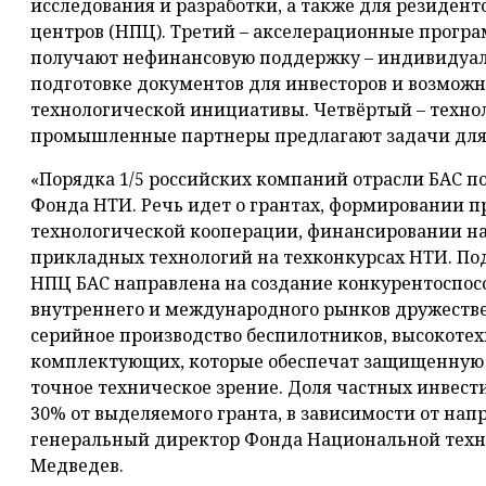
исследования и разработки, а также для резиден
центров (НПЦ). Третий – акселерационные прогр
получают нефинансовую поддержку – индивидуал
подготовке документов для инвесторов и возмож
технологической инициативы. Четвёртый – техно
промышленные партнеры предлагают задачи для
«Порядка 1/5 российских компаний отрасли БАС 
Фонда НТИ. Речь идет о грантах, формировании п
технологической кооперации, финансировании на
прикладных технологий на техконкурсах НТИ. П
НПЦ БАС направлена на создание конкурентоспос
внутреннего и международного рынков дружествен
серийное производство беспилотников, высокоте
комплектующих, которые обеспечат защищенную 
точное техническое зрение. Доля частных инвести
30% от выделяемого гранта, в зависимости от нап
генеральный директор Фонда Национальной тех
Медведев.