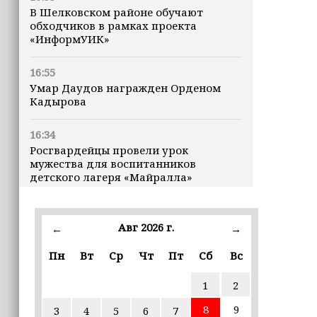
В Шелковском районе обучают
обходчиков в рамках проекта
«ИнформУИК»
16:55
Умар Даудов награжден Орденом
Кадырова
16:34
Росгвардейцы провели урок
мужества для воспитанников
детского лагеря «Майралла»
16:30
Дмитрий Чернышенко: Внутренний
Авг 2026 г.
←
→
туризм в России вырос на 4,3%,
въездной — на 20,1%
Пн
Вт
Ср
Чт
Пт
Сб
Вс
1
2
16:28
Из бюджета Чечни дополнительно
8
9
3
4
5
6
7
выделено 505 млн рублей