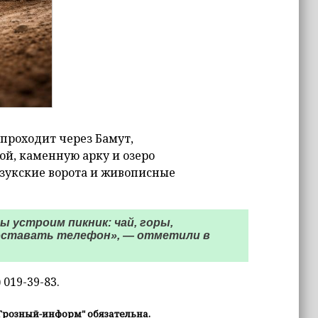
проходит через Бамут,
й, каменную арку и озеро
дзукские ворота и живописные
ы устроим пикник: чай, горы,
доставать телефон», — отметили в
019-39-83.
Грозный-информ" обязательна.