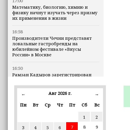
17:00
Математику, биологию, химию и
физику начнут изучать через призму
их применения в жизни
16:58
Производители Чечни представят
локальные гастробренды на
юбилейном фестивале «Вкусы
России» в Москве
16:50
Рамзан Кадыров зарегистрирован
кандидатом на должность Главы ЧР
Авг 2026 г.
16:47
←
→
Почему кошки заранее чувствуют
Пн
Вт
Ср
Чт
Пт
Сб
Вс
землетрясения, рассказала
ветеринар
1
2
16:12
7
8
9
3
4
5
6