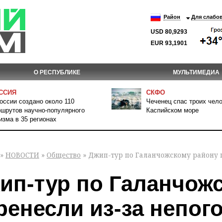
Район
Для слабо
USD 80,9293
EUR 93,1901
О РЕСПУБЛИКЕ
МУЛЬТИМЕДИА
ССИЯ
СКФО
оссии создано около 110
Чеченец спас троих чело
шрутов научно-популярного
Каспийском море
изма в 35 регионах
»
НОВОСТИ
»
Общество
» Джип-тур по Галанчожскому району 
ип-тур по Галанчож
ренесли из-за непог