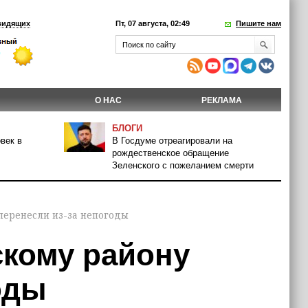
видящих
Пт, 07 августа, 02:49
Пишите нам
О НАС
РЕКЛАМА
БЛОГИ
век в
В Госдуме отреагировали на
рождественское обращение
Зеленского с пожеланием смерти
перенесли из-за непогоды
скому району
оды