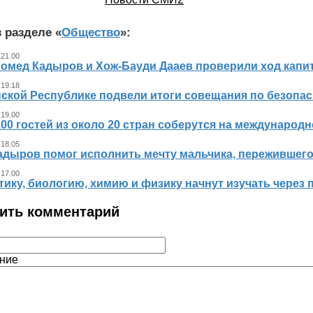
 разделе «
Общество
»:
 21.00
гомед Кадыров и Хож-Бауди Дааев проверили ход капит
 19.18
ской Республике подвели итоги совещания по безопасн
 19.00
00 гостей из около 20 стран соберутся на международ
 18.05
адыров помог исполнить мечту мальчика, пережившег
 17.00
ику, биологию, химию и физику начнут изучать через 
ить комментарий
ние