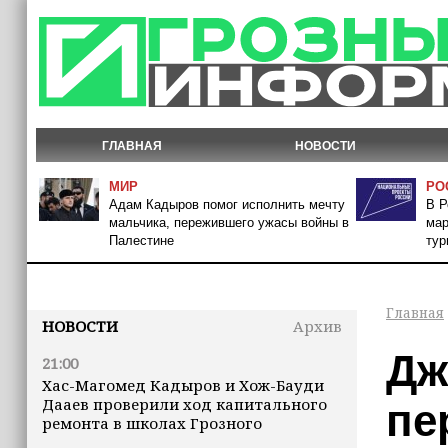
ГЛАВНАЯ
НОВОСТИ
МИР
РО
Адам Кадыров помог исполнить мечту
В Р
мальчика, пережившего ужасы войны в
мар
Палестине
тур
Главная
НОВОСТИ
Архив
Дж
21:00
Хас-Магомед Кадыров и Хож-Бауди
Дааев проверили ход капитального
пе
ремонта в школах Грозного