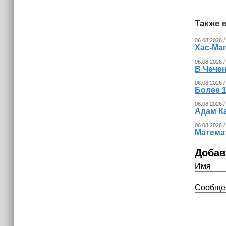
15:06
В Чечне закупили около 190 тысяч
новых учебников для школ
Также в
06.08.2026 /
14:45
Хас-Ма
Страны Африки активно
06.08.2026 /
отказываются от доллара США в
В Чечен
своих расчётах
06.08.2026 /
Более 1
06.08.2026 /
Адам К
06.08.2026 /
Математ
Добав
Имя
Сообще