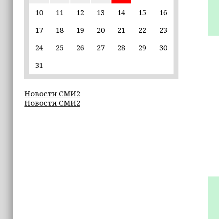
— стать большой
10
11
12
13
14
15
16
соцмедиаплатформой
17
18
19
20
21
22
23
15:17
24
25
26
27
28
29
30
Избирательные участки Шатоя
готовы к приёму голосов
31
избирателей
15:02
Новости СМИ2
Новости СМИ2
Турция, Саудовская Аравия и
Пакистан подписали «Мекканское
соглашение» о коллективной обороне
14:58
Кадыров: сдача в плен становится
для многих военнослужащих ВСУ
единственной альтернативой гибели
(+видео)
14:44
Ахмат Кадыров удостоен звания