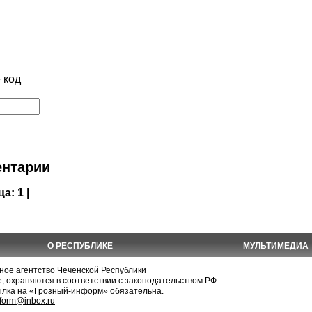
 код
нтарии
ца:
1 |
О РЕСПУБЛИКЕ
МУЛЬТИМЕДИА
е агентство Чеченской Республики
, охраняются в соответствии с законодательством РФ.
ылка на «Грозный-информ» обязательна.
nform@inbox.ru