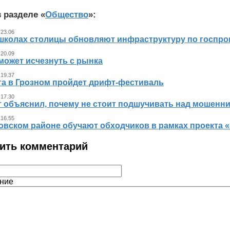
 разделе «
Общество
»:
 23.06
 школах столицы обновляют инфраструктуру по госпр
 20.09
может исчезнуть с рынка
 19.37
ста в Грозном пройдет дрифт-фестиваль
 17.30
т объяснил, почему не стоит подшучивать над мошенн
 16.55
овском районе обучают обходчиков в рамках проекта
ить комментарий
ние