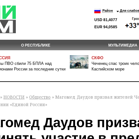
Район
Для слабо
USD 81,4077
EUR 94,0585
О РЕСПУБЛИКЕ
МУЛЬТИМЕДИА
ССИЯ
СКФО
ы ПВО сбили 75 БПЛА над
Чеченец спас троих чело
ионами России за последние сутки
Каспийском море
»
НОВОСТИ
»
Общество
» Магомед Даудов призвал жителей Че
ании «Единой России»
гомед Даудов призв
инять участие в пр