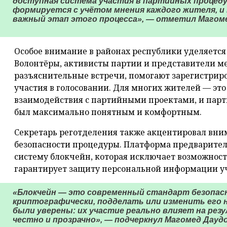
доступная система участия в партийных процеду
формируется с учётом мнения каждого жителя, и
важный этап этого процесса», — отметил Магоме
Особое внимание в районах республики уделяется
Волонтёры, активисты партии и представители м
разъяснительные встречи, помогают зарегистриро
участия в голосовании. Для многих жителей — эт
взаимодействия с партийными проектами, и парт
был максимально понятным и комфортным.
Секретарь реготделения также акцентировал вни
безопасности процедуры. Платформа предварител
систему блокчейн, которая исключает возможнос
гарантирует защиту персональной информации у
«Блокчейн — это современный стандарт безопас
криптографически, подделать или изменить его
были уверены: их участие реально влияет на рез
честно и прозрачно», — подчеркнул Магомед Даудо