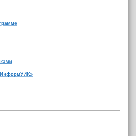
ограмме
иками
 «ИнформУИК»