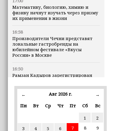
17:00
Математику, биологию, химию и
физику начнут изучать через призму
их применения в жизни
16:58
Производители Чечни представят
локальные гастробренды на
юбилейном фестивале «Вкусы
России» в Москве
16:50
Рамзан Кадыров зарегистрирован
кандидатом на должность Главы ЧР
Авг 2026 г.
16:47
←
→
Почему кошки заранее чувствуют
Пн
Вт
Ср
Чт
Пт
Сб
Вс
землетрясения, рассказала
ветеринар
1
2
16:12
7
8
9
3
4
5
6