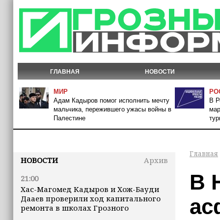
ГЛАВНАЯ
НОВОСТИ
МИР
РО
Адам Кадыров помог исполнить мечту
В Р
мальчика, пережившего ужасы войны в
мар
Палестине
тур
Главная
НОВОСТИ
Архив
В 
21:00
Хас-Магомед Кадыров и Хож-Бауди
Дааев проверили ход капитального
ас
ремонта в школах Грозного