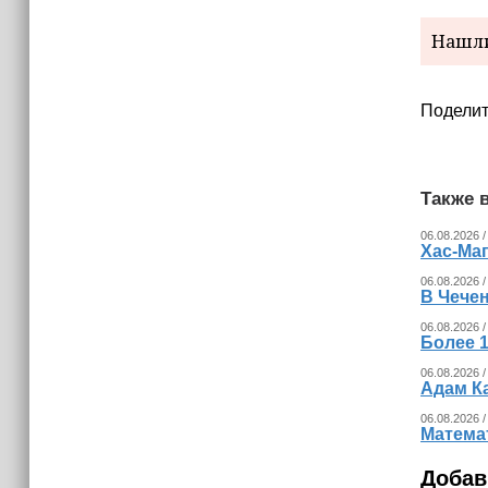
15:06
В Чечне закупили около 190 тысяч
Нашли
новых учебников для школ
14:45
Поделит
Страны Африки активно
отказываются от доллара США в
своих расчётах
Также в
06.08.2026 /
Хас-Ма
06.08.2026 /
В Чечен
06.08.2026 /
Более 1
06.08.2026 /
Адам К
06.08.2026 /
Математ
Добав