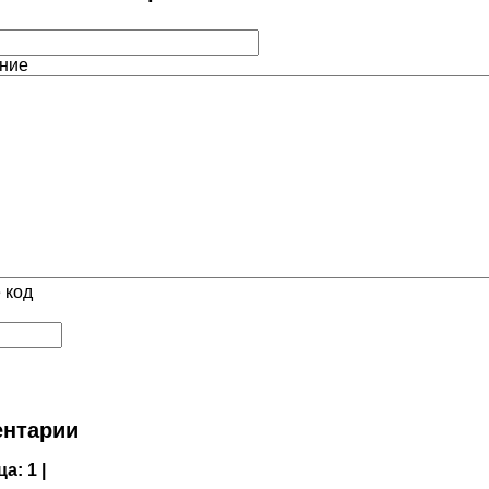
ние
 код
нтарии
ца:
1 |