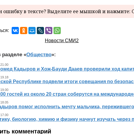
 ошибку в тексте? Выделите ее мышкой и нажмите: C
ься:
Новости СМИ2
 разделе «
Общество
»:
 21.00
гомед Кадыров и Хож-Бауди Дааев проверили ход капит
 19.18
ской Республике подвели итоги совещания по безопасн
 19.00
00 гостей из около 20 стран соберутся на международ
 18.05
адыров помог исполнить мечту мальчика, пережившег
 17.00
ику, биологию, химию и физику начнут изучать через 
ить комментарий