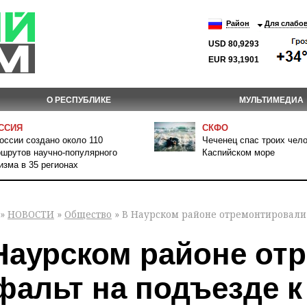
Район
Для слабо
USD 80,9293
EUR 93,1901
О РЕСПУБЛИКЕ
МУЛЬТИМЕДИА
ССИЯ
СКФО
оссии создано около 110
Чеченец спас троих чело
шрутов научно-популярного
Каспийском море
изма в 35 регионах
»
НОВОСТИ
»
Общество
» В Наурском районе отремонтировали 
Наурском районе от
фальт на подъезде к