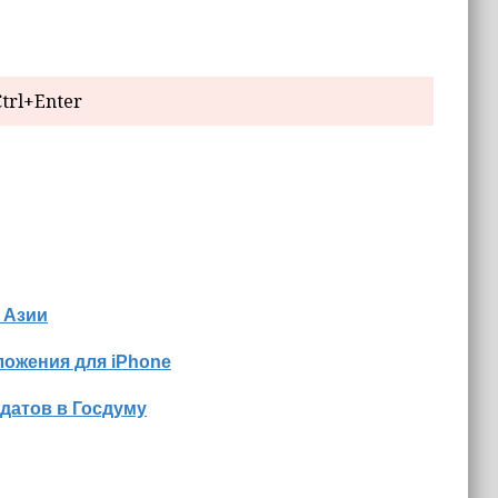
trl+Enter
 Азии
ожения для iPhone
датов в Госдуму