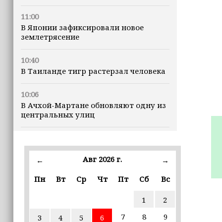
11:00
В Японии зафиксировали новое
землетрясение
10:40
В Таиланде тигр растерзал человека
10:06
В Ачхой-Мартане обновляют одну из
центральных улиц
09:52
Минтруд ЧР усилит контроль за
качеством социальных услуг
Авг 2026 г.
←
→
Пн
Вт
Ср
Чт
Пт
Сб
Вс
09:41
Муфтий Ставропольского края
1
2
отметил вклад Ахмата-Хаджи
Кадырова в восстановление Чечни
7
8
9
3
4
5
6
(+видео)