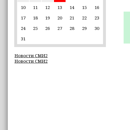
10
11
12
13
14
15
16
09:40
17
18
19
20
21
22
23
В Луну врезался кусок ракеты SpaceX
весом в четыре тонны
24
25
26
27
28
29
30
09:30
31
Всего за семь дней «Человек‑паук:
Новый день» стал лидером кассовых
Новости СМИ2
сборов 2026 года
Новости СМИ2
09:27
25 школ Чечни получат оборудование
для настольного тенниса
09:26
ПВО за ночь сбила 605 украинских
БПЛА