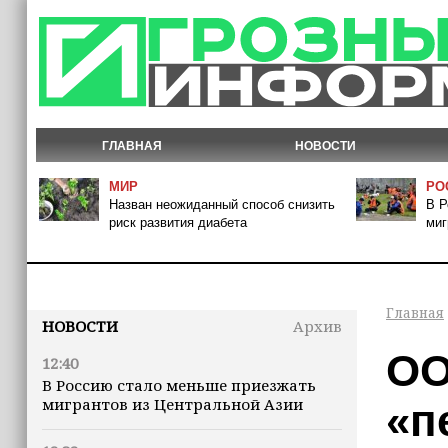
ГЛАВНАЯ
НОВОСТИ
МИР
РО
Назван неожиданный способ снизить
В Р
риск развития диабета
миг
Главная
НОВОСТИ
Архив
ОО
12:40
В Россию стало меньше приезжать
мигрантов из Центральной Азии
«п