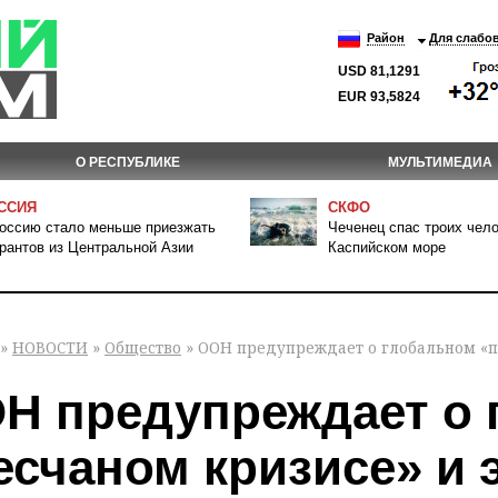
Район
Для слабо
USD 81,1291
EUR 93,5824
О РЕСПУБЛИКЕ
МУЛЬТИМЕДИА
ССИЯ
СКФО
оссию стало меньше приезжать
Чеченец спас троих чело
рантов из Центральной Азии
Каспийском море
»
НОВОСТИ
»
Общество
» ООН предупреждает о глобальном «п
Н предупреждает о 
есчаном кризисе» и 