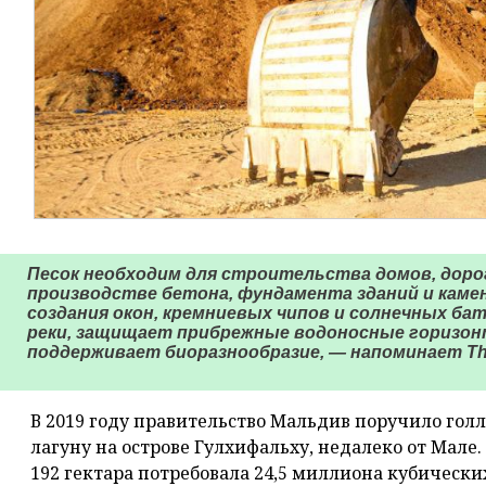
Песок необходим для строительства домов, дорог
производстве бетона, фундамента зданий и каме
создания окон, кремниевых чипов и солнечных бат
реки, защищает прибрежные водоносные горизон
поддерживает биоразнообразие, — напоминает The
В 2019 году правительство Мальдив поручило го
лагуну на острове Гулхифальху, недалеко от Мал
192 гектара потребовала 24,5 миллиона кубически