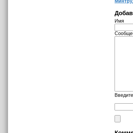
Минтру
Добав
Имя
Сообще
Введите
Комме