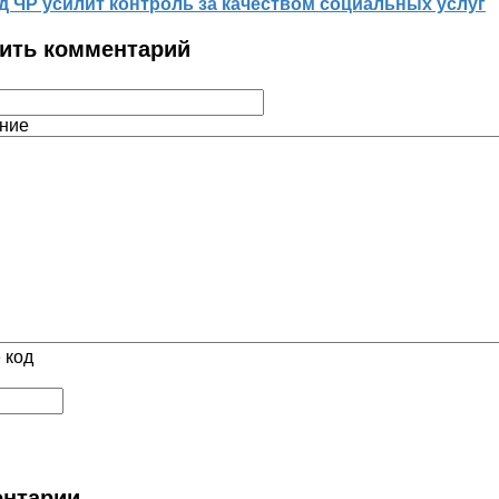
д ЧР усилит контроль за качеством социальных услуг
ить комментарий
ние
 код
нтарии