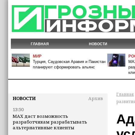
ГЛАВНАЯ
НОВОСТИ
МИР
РО
Турция, Саудовская Аравия и Пакистан
MAX
планируют сформировать альянс
раз
кли
Главная
НОВОСТИ
Архив
развити
13:50
Ад
MAX даст возможность
разработчикам разрабатывать
альтернативные клиенты
ус