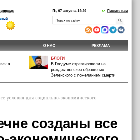
видящих
Пт, 07 августа, 14:29
Пишите нам
О НАС
РЕКЛАМА
БЛОГИ
век в
В Госдуме отреагировали на
рождественское обращение
Зеленского с пожеланием смерти
все условия для социально-экономического
ечне созданы все
о-экономического