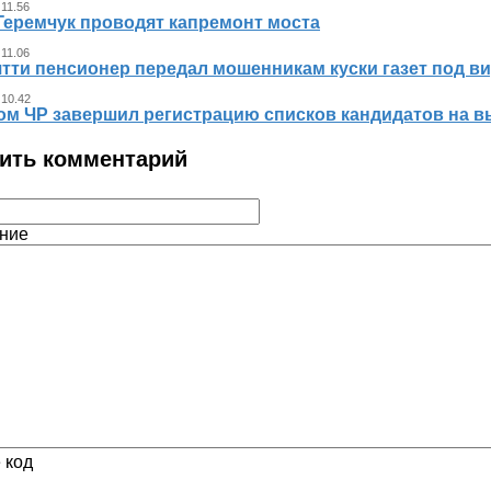
 11.56
Геремчук проводят капремонт моста
 11.06
тти пенсионер передал мошенникам куски газет под ви
 10.42
ом ЧР завершил регистрацию списков кандидатов на в
ить комментарий
ние
 код