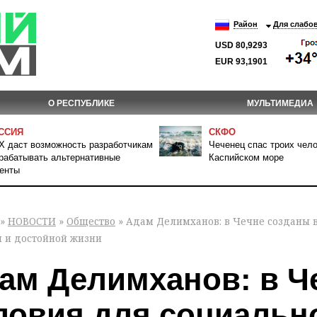
Район
Для слабо
USD 80,9293
EUR 93,1901
О РЕСПУБЛИКЕ
МУЛЬТИМЕДИА
ССИЯ
СКФО
 даст возможность разработчикам
Чеченец спас троих чело
рабатывать альтернативные
Каспийском море
енты
»
НОВОСТИ
»
Общество
» Адам Делимханов: в Чечне созданы 
я и достойной жизни
ам Делимханов: в Ч
ловия для социальн