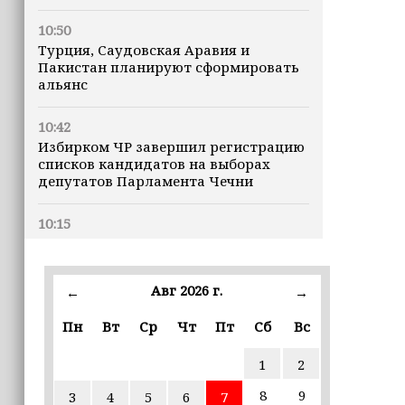
10:50
Турция, Саудовская Аравия и
Пакистан планируют сформировать
альянс
10:42
Избирком ЧР завершил регистрацию
списков кандидатов на выборах
депутатов Парламента Чечни
10:15
В России уровень средней зарплаты
заметно вырос
Авг 2026 г.
←
→
10:00
Апты Алаудинов: Потери ВСУ
Пн
Вт
Ср
Чт
Пт
Сб
Вс
приближаются к отметке в 2,5
миллиона человек
1
2
8
9
3
4
5
6
7
09:52