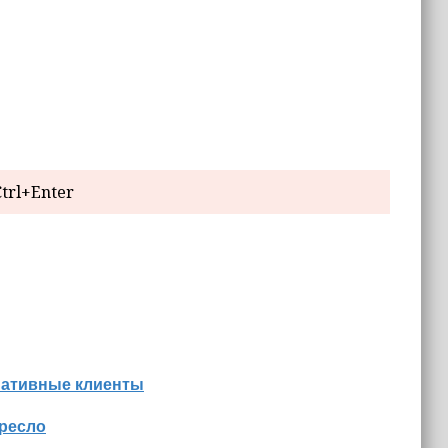
trl+Enter
нативные клиенты
кресло