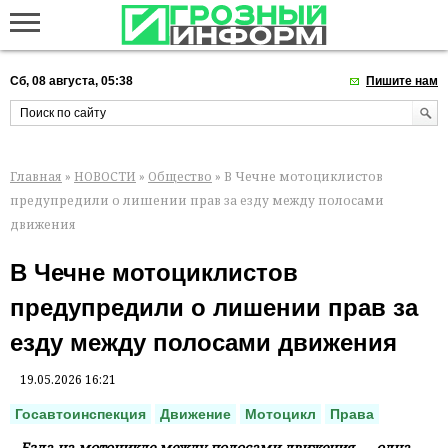
Сб, 08 августа, 05:38
Пишите нам
Главная
»
НОВОСТИ
»
Общество
» В Чечне мотоциклистов
предупредили о лишении прав за езду между полосами
движения
В Чечне мотоциклистов
предупредили о лишении прав за
езду между полосами движения
19.05.2026 16:21
Госавтоинспекция
Движение
Мотоцикл
Права
Езда на мотоцикле между полосами движения — одна