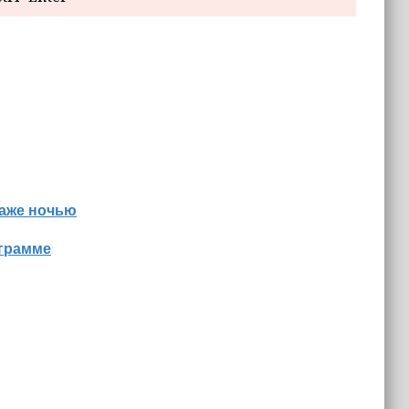
даже ночью
ограмме