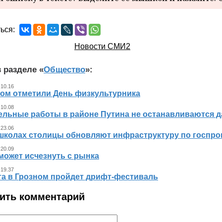
ься:
Новости СМИ2
 разделе «
Общество
»:
 10.16
ном отметили День физкультурника
 10.08
ельные работы в районе Путина не останавливаются 
 23.06
 школах столицы обновляют инфраструктуру по госпр
 20.09
может исчезнуть с рынка
 19.37
ста в Грозном пройдет дрифт-фестиваль
ить комментарий