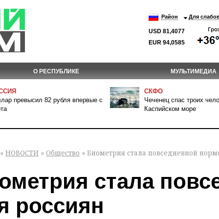
Район
Для слабо
USD 81,4077
EUR 94,0585
О РЕСПУБЛИКЕ
МУЛЬТИМЕДИА
ССИЯ
СКФО
лар превысил 82 рубля впервые с
Чеченец спас троих чело
та
Каспийском море
»
НОВОСТИ
»
Общество
» Биометрия стала повседневной норм
ометрия стала повс
я россиян