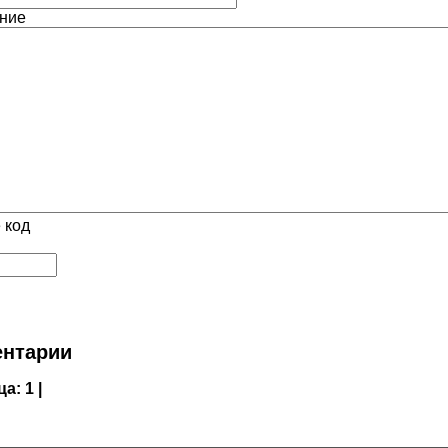
ние
 код
нтарии
ца:
1 |