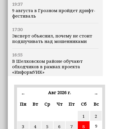
19:37
9 августа в Грозном пройдет дрифт-
фестиваль
17:30
Эксперт объяснил, почему не стоит
подшучивать над мошенниками
16:55
В Шелковском районе обучают
обходчиков в рамках проекта
«ИнформУИК»
16:55
Умар Даудов награжден Орденом
Авг 2026 г.
←
→
Кадырова
Пн
Вт
Ср
Чт
Пт
Сб
Вс
16:34
1
2
Росгвардейцы провели урок
мужества для воспитанников
9
3
4
5
6
7
8
детского лагеря «Майралла»