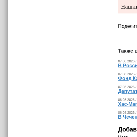
физику начнут изучать через призму
Нашли
их применения в жизни
Поделит
Также в
07.08.2026 /
В Росс
07.08.2026 /
Фонд К
07.08.2026 /
Депута
06.08.2026 /
Хас-Ма
06.08.2026 /
В Чечен
Добав