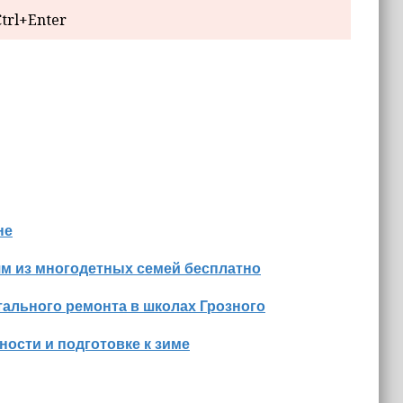
trl+Enter
не
м из многодетных семей бесплатно
ального ремонта в школах Грозного
ости и подготовке к зиме