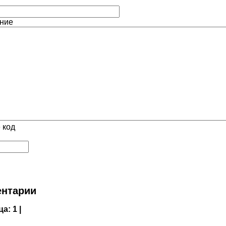
ние
 код
нтарии
ца:
1 |