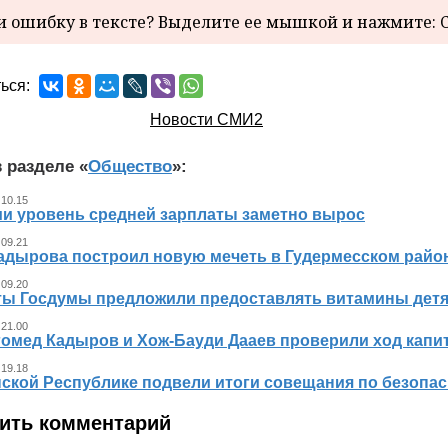
 ошибку в тексте? Выделите ее мышкой и нажмите: C
ься:
Новости СМИ2
 разделе «
Общество
»:
 10.15
ии уровень средней зарплаты заметно вырос
 09.21
адырова построил новую мечеть в Гудермесском райо
 09.20
ты Госдумы предложили предоставлять витамины детя
 21.00
гомед Кадыров и Хож-Бауди Дааев проверили ход капит
 19.18
ской Республике подвели итоги совещания по безопасн
ить комментарий