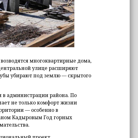
 возводятся многоквартирные дома,
 центральной улице расширяют
трубы убирают под землю — скрытого
и в администрации района. По
ает не только комфорт жизни
рритории — особенно в
аном Кадыровым Год горных
мательства.
ациональный проект