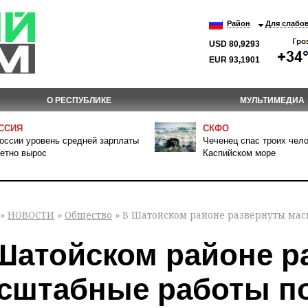
Район
Для слабо
USD 80,9293
EUR 93,1901
О РЕСПУБЛИКЕ
МУЛЬТИМЕДИА
ССИЯ
СКФО
оссии уровень средней зарплаты
Чеченец спас троих чело
етно вырос
Каспийском море
»
НОВОСТИ
»
Общество
» В Шатойском районе развернуты ма
Шатойском районе р
сштабные работы п