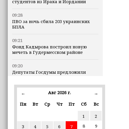
студентов из Ирака и Иордании
09:28
ПВО за ночь сбила 203 украинских
БПЛА
09:21
Фонд Кадырова построил новую
мечеть в Гудермесском районе
09:20
Депутаты Госдумы предложили
предоставлять витамины детям из
многодетных семей бесплатно
Авг 2026 г.
←
→
21:00
Хас-Магомед Кадыров и Хож-Бауди
Пн
Вт
Ср
Чт
Пт
Сб
Вс
Дааев проверили ход капитального
ремонта в школах Грозного
1
2
8
9
3
4
5
6
7
19:18