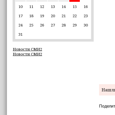
10
11
12
13
14
15
16
22:30
17
18
19
20
21
22
23
Силы ПВО сбили 75 БПЛА над
регионами России за последние
24
25
26
27
28
29
30
сутки
31
20:09
iPhone может исчезнуть с рынка
Новости СМИ2
Новости СМИ2
19:37
9 августа в Грозном пройдет дрифт-
фестиваль
17:30
Эксперт объяснил, почему не стоит
Нашли
подшучивать над мошенниками
Поделит