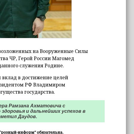
, возложенных на Вооруженные Силы
тва ЧР, Герой России Магомед
данного служения Родине.
 вклад в достижение целей
езидентом РФ Владимиром
гущества государства.
ера Рамзана Ахматовича с
 здоровья и дальнейших успехов в
тметил Даудов.
Грозный-информ" обязательна.