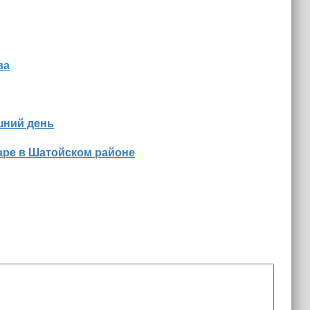
ва
шний день
аре в Шатойском районе