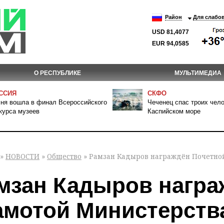
Район
Для слабо
USD 81,4077
EUR 94,0585
О РЕСПУБЛИКЕ
МУЛЬТИМЕДИА
ССИЯ
СКФО
ня вошла в финал Всероссийского
Чеченец спас троих чело
курса музеев
Каспийском море
»
НОВОСТИ
»
Общество
» Рамзан Кадыров награждён Почетно
мзан Кадыров награ
амотой Министерств