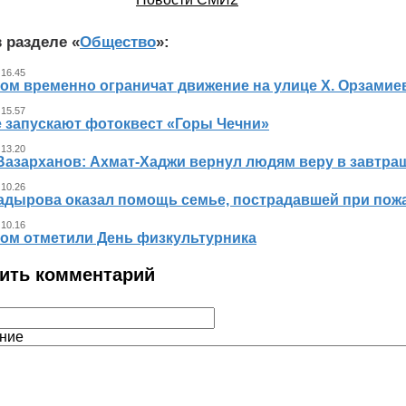
 разделе «
Общество
»:
 16.45
ном временно ограничат движение на улице Х. Орзамие
 15.57
е запускают фотоквест «Горы Чечни»
 13.20
Вазарханов: Ахмат-Хаджи вернул людям веру в завтра
 10.26
адырова оказал помощь семье, пострадавшей при пож
 10.16
ном отметили День физкультурника
ить комментарий
ние