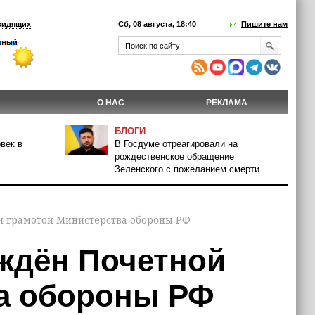
видящих
Сб, 08 августа, 18:40
Пишите нам
О НАС
РЕКЛАМА
БЛОГИ
век в
В Госдуме отреагировали на
рождественское обращение
Зеленского с пожеланием смерти
й грамотой Министерства обороны РФ
ждён Почетной
а обороны РФ