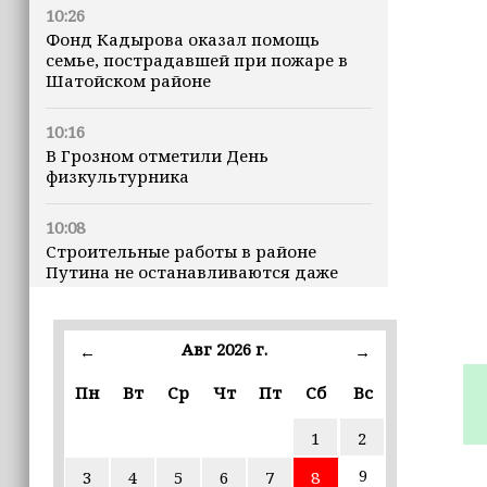
10:26
Фонд Кадырова оказал помощь
семье, пострадавшей при пожаре в
Шатойском районе
10:16
В Грозном отметили День
физкультурника
10:08
Строительные работы в районе
Путина не останавливаются даже
ночью
23:15
Авг 2026 г.
←
→
Доллар превысил 82 рубля впервые с
марта
Пн
Вт
Ср
Чт
Пт
Сб
Вс
1
2
23:06
В пяти школах столицы обновляют
9
3
4
5
6
7
8
инфраструктуру по госпрограмме