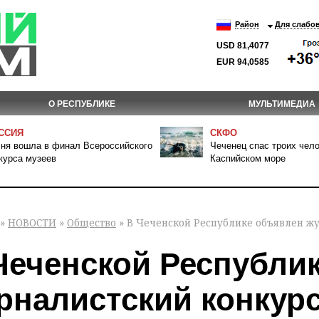
Район
Для слабо
USD 81,4077
EUR 94,0585
О РЕСПУБЛИКЕ
МУЛЬТИМЕДИА
ССИЯ
СКФО
ня вошла в финал Всероссийского
Чеченец спас троих чело
курса музеев
Каспийском море
»
НОВОСТИ
»
Общество
» В Чеченской Республике объявлен жу
Чеченской Республи
рналистский конкур