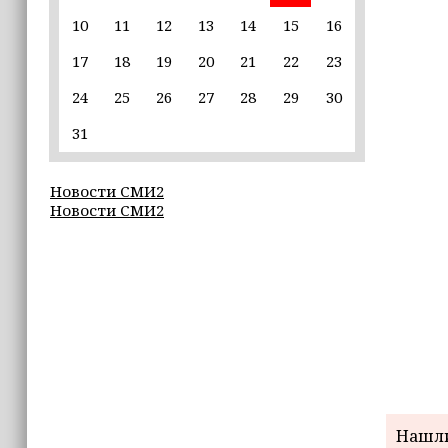
10
11
12
13
14
15
16
22:30
17
18
19
20
21
22
23
Силы ПВО сбили 75 БПЛА над
регионами России за последние
24
25
26
27
28
29
30
сутки
31
20:09
iPhone может исчезнуть с рынка
Новости СМИ2
Новости СМИ2
19:37
9 августа в Грозном пройдет дрифт-
фестиваль
17:30
Эксперт объяснил, почему не стоит
подшучивать над мошенниками
Нашли