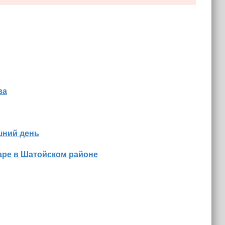
ва
шний день
аре в Шатойском районе