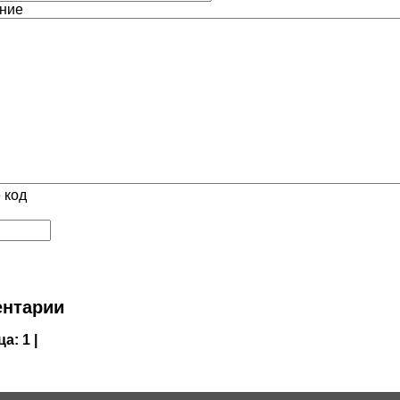
ние
 код
нтарии
ца:
1 |