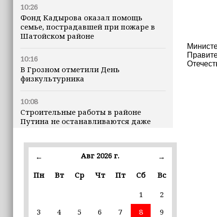
10:26
Фонд Кадырова оказал помощь
семье, пострадавшей при пожаре в
Шатойском районе
Министе
Правите
10:16
Отечест
В Грозном отметили День
физкультурника
10:08
Строительные работы в районе
Путина не останавливаются даже
ночью
23:15
Авг 2026 г.
←
→
Доллар превысил 82 рубля впервые с
марта
Пн
Вт
Ср
Чт
Пт
Сб
Вс
1
2
23:06
В пяти школах столицы обновляют
3
4
5
6
7
8
9
инфраструктуру по госпрограмме