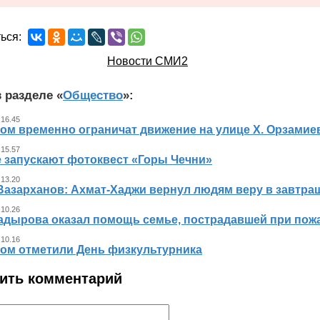
ься:
Новости СМИ2
 разделе «
Общество
»:
 16.45
ном временно ограничат движение на улице Х. Орзамие
 15.57
е запускают фотоквест «Горы Чечни»
 13.20
Вазарханов: Ахмат-Хаджи вернул людям веру в завтра
 10.26
адырова оказал помощь семье, пострадавшей при пож
 10.16
ном отметили День физкультурника
ить комментарий