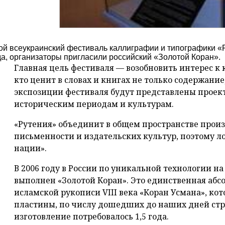
ой всеукраинский фестиваль каллиграфии и типографики «
да, организаторы пригласили российский «Золотой Коран».
Главная цель фестиваля — возобновить интерес к 
кто ценит в словах и книгах не только содержание
экспозиции фестиваля будут представлены прое
историческим периодам и культурам.
«Рутения» объединит в общем пространстве прои
письменности и издательских культур, поэтому ло
нации».
В 2006 году в России по уникальной технологии 
выполнен «Золотой Коран». Это единственная аб
исламской рукописи VIII века «Коран Усмана», кот
пластины, по числу дошедших до наших дней стра
изготовление потребовалось 1,5 года.