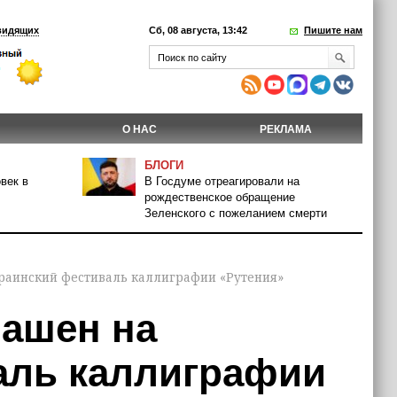
видящих
Сб, 08 августа, 13:42
Пишите нам
О НАС
РЕКЛАМА
БЛОГИ
век в
В Госдуме отреагировали на
рождественское обращение
Зеленского с пожеланием смерти
краинский фестиваль каллиграфии «Рутения»
лашен на
аль каллиграфии