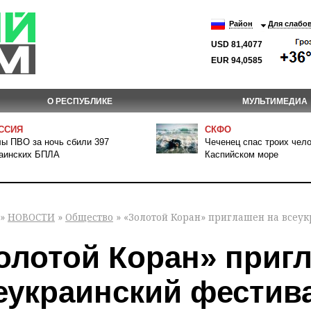
Район
Для слабо
USD 81,4077
EUR 94,0585
О РЕСПУБЛИКЕ
МУЛЬТИМЕДИА
ССИЯ
СКФО
ы ПВО за ночь сбили 397
Чеченец спас троих чело
аинских БПЛА
Каспийском море
»
НОВОСТИ
»
Общество
» «Золотой Коран» приглашен на всеу
олотой Коран» приг
еукраинский фестив