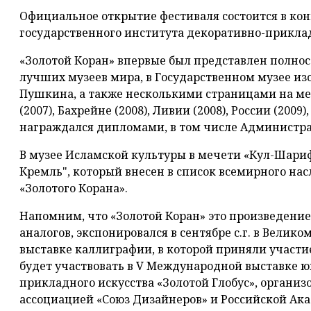
Официальное открытие фестиваля состоится в кон
государственного института декоративно-приклад
«Золотой Коран» впервые был представлен полност
лучших музеев мира, в Государственном музее из
Пушкина, а также несколькими страницами на м
(2007), Бахрейне (2008), Ливии (2008), России (2009)
награждался дипломами, в том числе Администра
В музее Исламской культуры в мечети «Кул-Шариф
Кремль", который внесен в список всемирного на
«Золотого Корана».
Напомним, что «Золотой Коран» это произведени
аналогов, экспонировался в сентябре с.г. в Велик
выставке каллиграфии, в которой приняли участие
будет участвовать в V Международной выставке ю
прикладного искусства «Золотой Глобус», орган
ассоциацией «Союз Дизайнеров» и Российской Ака