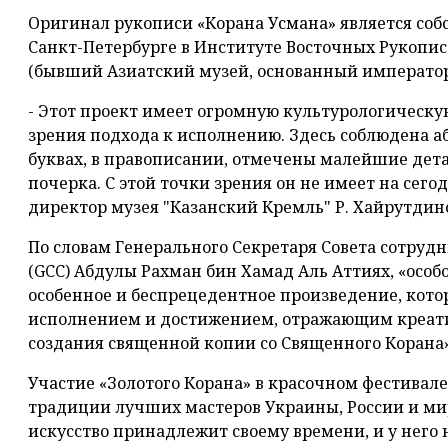
Оригинал рукописи «Корана Усмана» является собс
Санкт-Петербурге в Институте Восточных Рукопи
(бывший Азиатский музей, основанный император
- Этот проект имеет огромную культурологическую
зрения подхода к исполнению. Здесь соблюдена аб
буквах, в правописании, отмечены малейшие дета
почерка. С этой точки зрения он не имеет на сего
директор музея "Казанский Кремль" Р. Хайрутдин
По словам Генерального Секретаря Совета сотрудн
(GCC) Абдулы Рахман бин Хамад Аль Аттиях, «особ
особенное и беспрецедентное произведение, кото
исполнением и достижением, отражающим креатив
создания священной копии со Священного Корана»
Участие «Золотого Корана» в красочном фестивал
традиции лучших мастеров Украины, России и мир
искусство принадлежит своему времени, и у него 