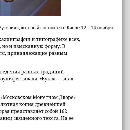
Рутения», который состоится в Киеве 12—14 ноября
каллиграфии и типографике всех,
, но и изысканную форму. В
кты, принадлежащие разным
зведения разных традиций
зунг фестиваля: «Буква — знак
на «Московском Монетном Дворе»
солютная копия древнейшей
орая представляет собой 162
ниц священного текста. На ее