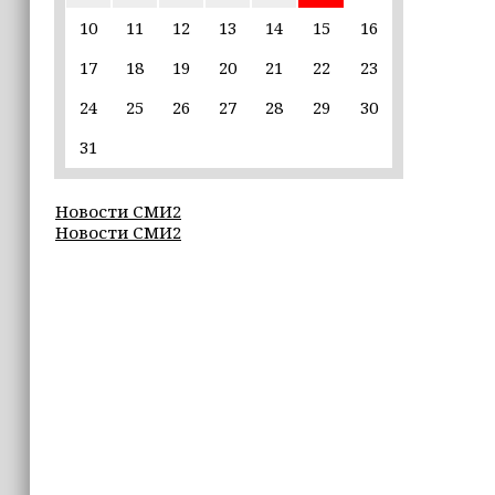
10
11
12
13
14
15
16
17:30
17
18
19
20
21
22
23
Эксперт объяснил, почему не стоит
подшучивать над мошенниками
24
25
26
27
28
29
30
16:55
31
В Шелковском районе обучают
обходчиков в рамках проекта
Новости СМИ2
«ИнформУИК»
Новости СМИ2
16:55
Умар Даудов награжден Орденом
Кадырова
16:34
Росгвардейцы провели урок
мужества для воспитанников
детского лагеря «Майралла»