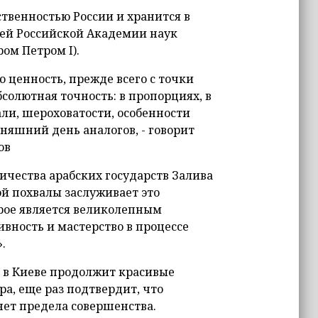
твенностью России и хранится в
сей Российской Академии наук
ом Петром I).
 ценность, прежде всего с точки
солютная точность: в пропорциях, в
ли, шероховатости, особенности
дняшний день аналогов, - говорит
ов
ичества арабских государств Залива
ой похвалы заслуживает это
рое является великолепным
ность и мастерство в процессе
.
е в Киеве продолжит красивые
а, еще раз подтвердит, что
нет предела совершенства.