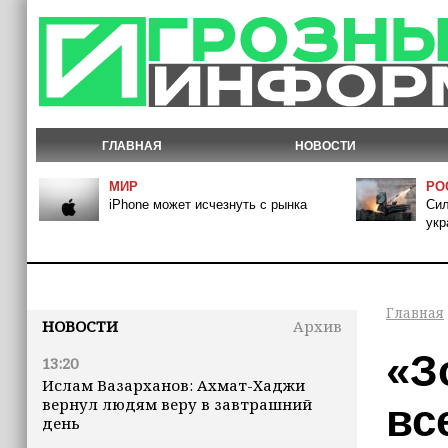
ГЛАВНАЯ
НОВОСТИ
МИР
РО
iPhone может исчезнуть с рынка
Сил
укр
Главная
НОВОСТИ
Архив
«З
13:20
Ислам Вазарханов: Ахмат-Хаджи
вернул людям веру в завтрашний
вс
день