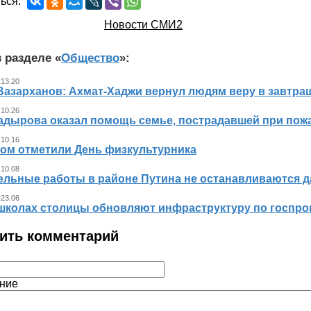
ься:
Новости СМИ2
 разделе «
Общество
»:
 13.20
Вазарханов: Ахмат-Хаджи вернул людям веру в завтра
 10.26
адырова оказал помощь семье, пострадавшей при пож
 10.16
ном отметили День физкультурника
 10.08
ельные работы в районе Путина не останавливаются 
 23.06
 школах столицы обновляют инфраструктуру по госпр
ить комментарий
ние