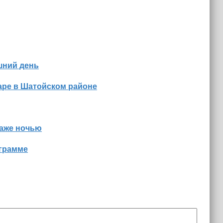
шний день
аре в Шатойском районе
даже ночью
ограмме