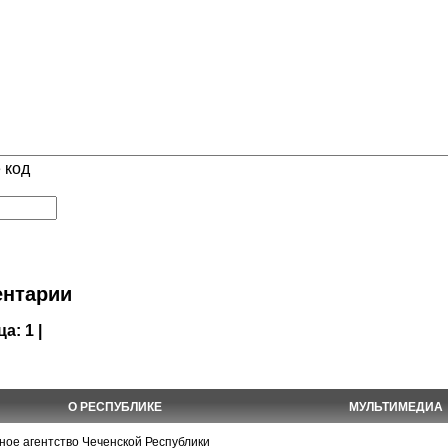
 код
нтарии
ца:
1 |
О РЕСПУБЛИКЕ
МУЛЬТИМЕДИА
е агентство Чеченской Республики