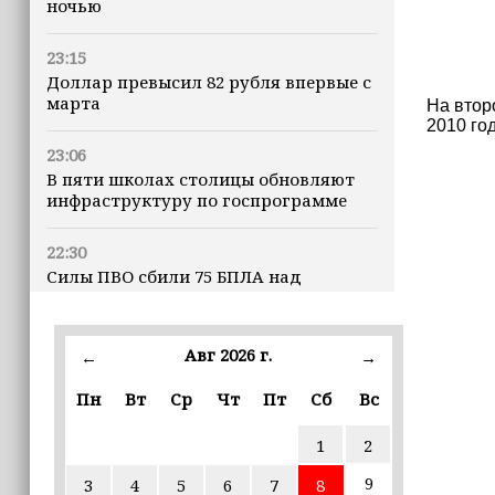
ночью
23:15
Доллар превысил 82 рубля впервые с
марта
На втор
2010 го
23:06
В пяти школах столицы обновляют
инфраструктуру по госпрограмме
22:30
Силы ПВО сбили 75 БПЛА над
регионами России за последние
сутки
Авг 2026 г.
←
→
20:09
iPhone может исчезнуть с рынка
Пн
Вт
Ср
Чт
Пт
Сб
Вс
1
2
19:37
9 августа в Грозном пройдет дрифт-
9
3
4
5
6
7
8
фестиваль