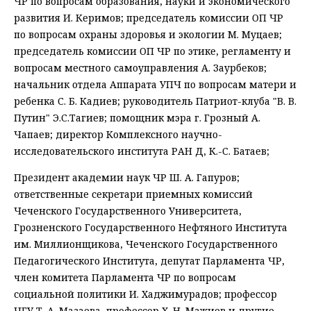
ЧР по вопросам образования, науки и экономического
развития И. Керимов; председатель комиссии ОП ЧР
по вопросам охраны здоровья и экологии М. Муцаев;
председатель комиссии ОП ЧР по этике, регламенту и
вопросам местного самоуправления А. Заурбеков;
начальник отдела Аппарата УПЧ по вопросам матери и
ребенка С. Б. Кадиев; руководитель Патриот-клуба "В. В.
Путин" Э.С.Тагиев; помощник мэра г. Грозный А.
Чапаев; директор Комплексного научно-
исследовательского института РАН Д, К.-С. Батаев;
Президент академии наук ЧР Ш. А. Гапуров;
ответственные секретари приемных комиссий
Чеченского Государственного Университета,
Грозненского Государственного Нефтяного Института
им. Миллионщикова, Чеченского Государственного
Педагогического Института, депутат Парламента ЧР,
член комитета Парламента ЧР по вопросам
социальной политики И. Хаджимурадов; профессор
ЧГУ Т. А. Мазаева, профессор Х. Н. Мажиев и другие.