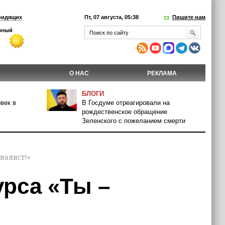
видящих
Пт, 07 августа, 05:38
Пишите нам
О НАС
РЕКЛАМА
БЛОГИ
век в
В Госдуме отреагировали на
рождественское обращение
Зеленского с пожеланием смерти
налист!»
урса «Ты –