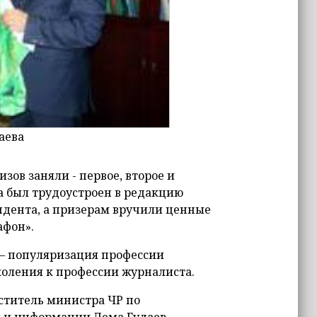
аева
зов заняли - первое, второе и
а был трудоустроен в редакцию
ндента, а призерам вручили ценные
афон».
 – популяризация профессии
оления к профессии журналиста.
ститель министра ЧР по