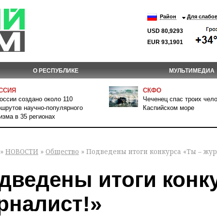
Район
Для слабо
USD 80,9293
EUR 93,1901
О РЕСПУБЛИКЕ
МУЛЬТИМЕДИА
ССИЯ
СКФО
оссии создано около 110
Чеченец спас троих чело
шрутов научно-популярного
Каспийском море
изма в 35 регионах
»
НОВОСТИ
»
Общество
» Подведены итоги конкурса «Ты – жур
дведены итоги конк
рналист!»