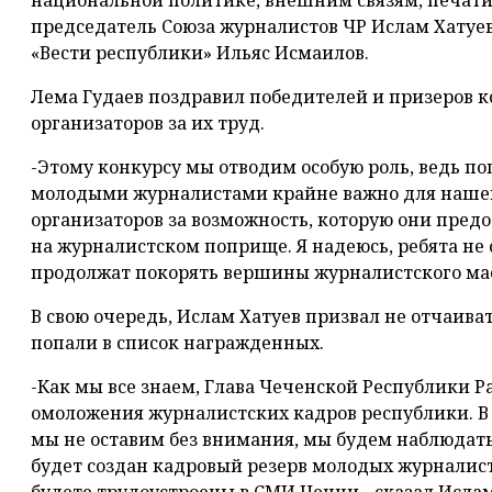
национальной политике, внешним связям, печати
председатель Союза журналистов ЧР Ислам Хатуев
«Вести республики» Ильяс Исмаилов.
Лема Гудаев поздравил победителей и призеров к
организаторов за их труд.
-Этому конкурсу мы отводим особую роль, ведь 
молодыми журналистами крайне важно для нашей
организаторов за возможность, которую они пред
на журналистском поприще. Я надеюсь, ребята не 
продолжат покорять вершины журналистского маст
В свою очередь, Ислам Хатуев призвал не отчаива
попали в список награжденных.
-Как мы все знаем, Глава Чеченской Республики 
омоложения журналистских кадров республики. В 
мы не оставим без внимания, мы будем наблюдать 
будет создан кадровый резерв молодых журналист