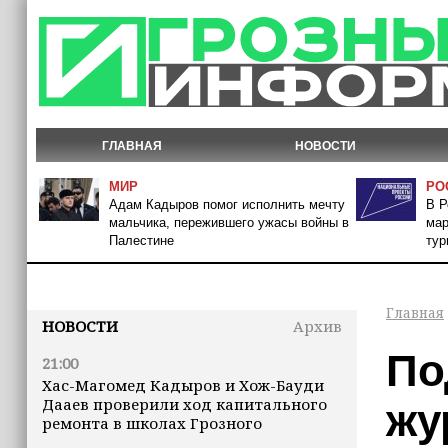
ГЛАВНАЯ
НОВОСТИ
МИР
РО
Адам Кадыров помог исполнить мечту
В Р
мальчика, пережившего ужасы войны в
мар
Палестине
тур
Главная
НОВОСТИ
Архив
По
21:00
Хас-Магомед Кадыров и Хож-Бауди
Дааев проверили ход капитального
жу
ремонта в школах Грозного