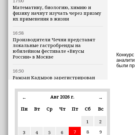
17:00
Математику, биологию, химию и
физику начнут изучать через призму
их применения в жизни
16:58
Производители Чечни представят
локальные гастробренды на
юбилейном фестивале «Вкусы
Конкурс
России» в Москве
аналити
были пр
16:50
Рамзан Кадыров зарегистрирован
кандидатом на должность Главы ЧР
Авг 2026 г.
16:47
←
→
Почему кошки заранее чувствуют
Пн
Вт
Ср
Чт
Пт
Сб
Вс
землетрясения, рассказала
ветеринар
1
2
16:12
7
8
9
3
4
5
6