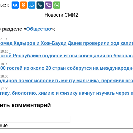
ься:
Новости СМИ2
 разделе «
Общество
»:
 21.00
гомед Кадыров и Хож-Бауди Дааев проверили ход капит
 19.18
ской Республике подвели итоги совещания по безопасн
 19.00
00 гостей из около 20 стран соберутся на международ
 18.05
адыров помог исполнить мечту мальчика, пережившег
 17.00
ику, биологию, химию и физику начнут изучать через 
ить комментарий
ние