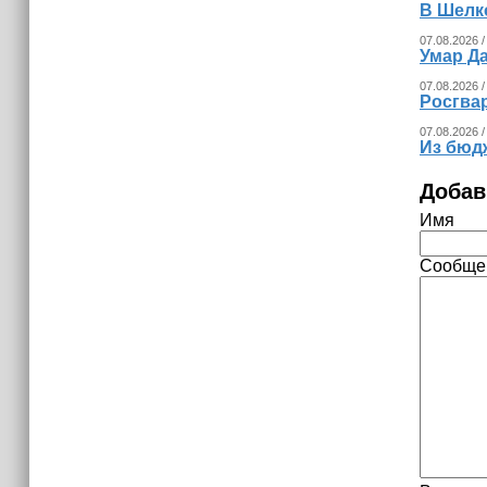
В Шелк
Невролог рассказала, как за минуту
определить инсульт
07.08.2026 /
Умар Д
07.08.2026 /
Росгва
07.08.2026 /
Из бюд
Добав
Имя
Сообще