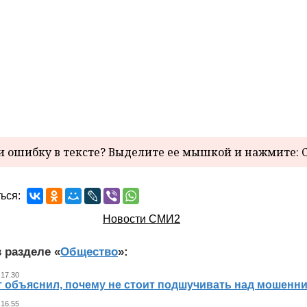
 ошибку в тексте? Выделите ее мышкой и нажмите: C
ься:
Новости СМИ2
 разделе «
Общество
»:
 17.30
т объяснил, почему не стоит подшучивать над мошенн
 16.55