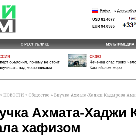
Район
Для слабо
USD 81,4077
EUR 94,0585
О РЕСПУБЛИКЕ
МУЛЬТИМЕДИА
ССИЯ
СКФО
перт объяснил, почему не стоит
Чеченец спас троих чело
шучивать над мошенниками
Каспийском море
»
НОВОСТИ
»
Общество
» Внучка Ахмата-Хаджи Кадырова Ами
учка Ахмата-Хаджи 
ала хафизом