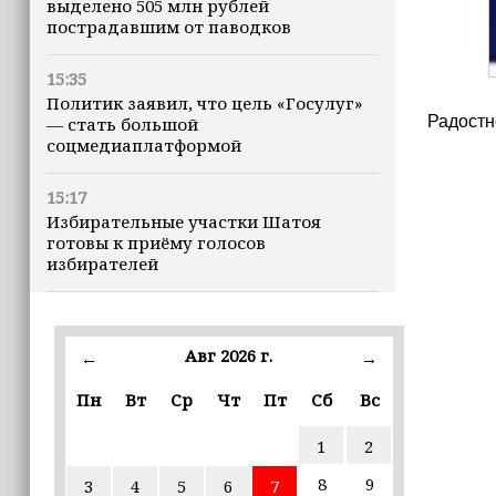
выделено 505 млн рублей
пострадавшим от паводков
15:35
Политик заявил, что цель «Госулуг»
Радостн
— стать большой
соцмедиаплатформой
15:17
Избирательные участки Шатоя
готовы к приёму голосов
избирателей
15:02
Турция, Саудовская Аравия и
Авг 2026 г.
←
→
Пакистан подписали «Мекканское
соглашение» о коллективной обороне
Пн
Вт
Ср
Чт
Пт
Сб
Вс
14:58
1
2
Кадыров: сдача в плен становится
для многих военнослужащих ВСУ
8
9
3
4
5
6
7