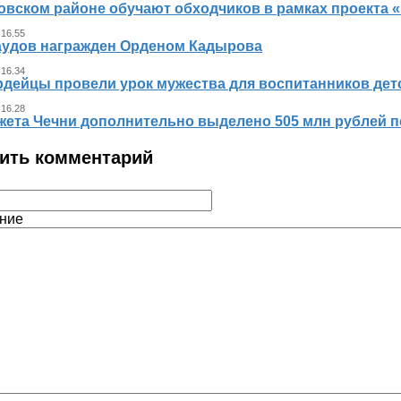
овском районе обучают обходчиков в рамках проекта
 16.55
аудов награжден Орденом Кадырова
 16.34
рдейцы провели урок мужества для воспитанников дет
 16.28
жета Чечни дополнительно выделено 505 млн рублей 
ить комментарий
ние