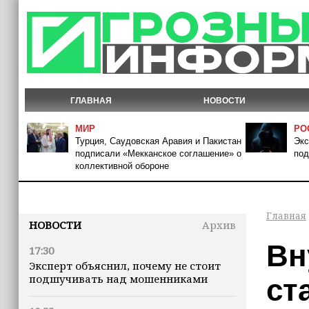
ГЛАВНАЯ
НОВОСТИ
МИР
РО
Турция, Саудовская Аравия и Пакистан
Экс
подписали «Мекканское соглашение» о
под
коллективной обороне
Главная
НОВОСТИ
Архив
Вн
17:30
Эксперт объяснил, почему не стоит
подшучивать над мошенниками
ст