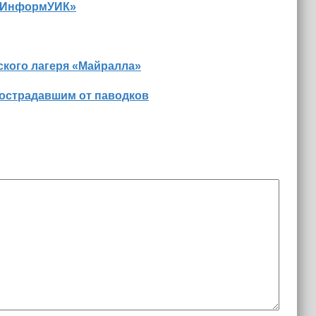
 «ИнформУИК»
ского лагеря «Майралла»
пострадавшим от паводков