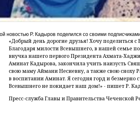
ой новостью Р. Кадыров поделился со своими подписчиками 
«Добрый день дорогие друзья! Хочу поделиться с 
Благодаря милости Всевышнего, в нашей семье по
внучка нашего первого Президента Ахмата-Хадж
Аминат Кадырова, закончила учить наизусть Свя
свою маму Аймани Несиевну, а также свою сноху 
в воспитании Аминат. Я сегодня горд и безмерно с
Всевышнего не покидает наш дом!» - пишет Р. Ка
Пресс-служба Главы и Правительства Чеченской 