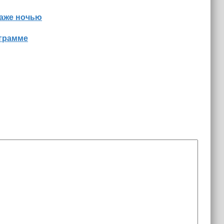
даже ночью
ограмме