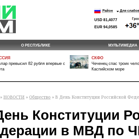
Район
Для слабо
USD 81,4077
EUR 94,0585
О РЕСПУБЛИКЕ
МУЛЬТИМЕДИА
ССИЯ
СКФО
лар превысил 82 рубля впервые с
Чеченец спас троих чело
та
Каспийском море
»
НОВОСТИ
»
Общество
» В День Конституции Российской Фед
День Конституции Р
дерации в МВД по Ч