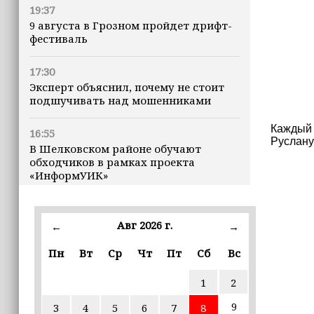
19:37
9 августа в Грозном пройдет дрифт-
фестиваль
17:30
Эксперт объяснил, почему не стоит
подшучивать над мошенниками
Каждый 
16:55
Руслану
В Шелковском районе обучают
обходчиков в рамках проекта
«ИнформУИК»
16:55
Умар Даудов награжден Орденом
Авг 2026 г.
←
→
Кадырова
Пн
Вт
Ср
Чт
Пт
Сб
Вс
16:34
1
2
Росгвардейцы провели урок
мужества для воспитанников
9
3
4
5
6
7
8
детского лагеря «Майралла»