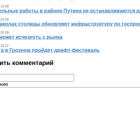
 10.08
ельные работы в районе Путина не останавливаются 
 23.06
 школах столицы обновляют инфраструктуру по госпр
 20.09
может исчезнуть с рынка
 19.37
ста в Грозном пройдет дрифт-фестиваль
ить комментарий
ние