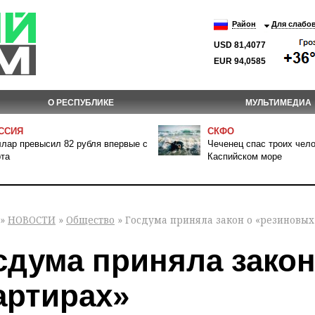
Район
Для слабо
USD 81,4077
EUR 94,0585
О РЕСПУБЛИКЕ
МУЛЬТИМЕДИА
ССИЯ
СКФО
лар превысил 82 рубля впервые с
Чеченец спас троих чело
та
Каспийском море
»
НОВОСТИ
»
Общество
» Госдума приняла закон о «резиновых
сдума приняла зако
артирах»