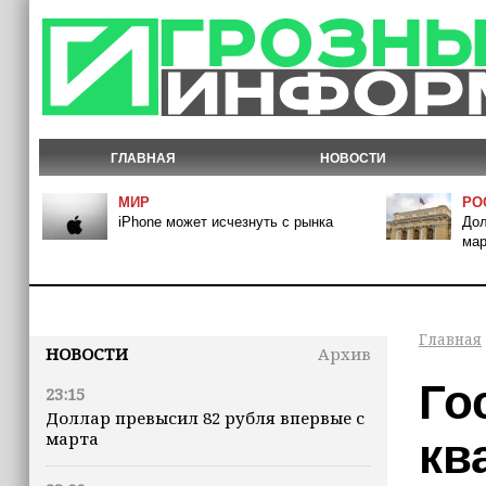
ГЛАВНАЯ
НОВОСТИ
МИР
РО
iPhone может исчезнуть с рынка
Дол
мар
Главная
НОВОСТИ
Архив
Го
23:15
Доллар превысил 82 рубля впервые с
марта
кв