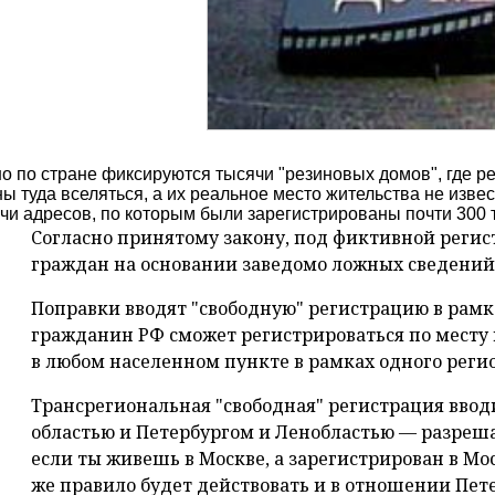
о по стране фиксируются тысячи "резиновых домов", где ре
ы туда вселяться, а их реальное место жительства не изве
ячи адресов, по которым были зарегистрированы почти 300
Согласно принятому закону, под фиктивной реги
граждан на основании заведомо ложных сведений
Поправки вводят "свободную" регистрацию в рамк
гражданин РФ сможет регистрироваться по месту 
в любом населенном пункте в рамках одного реги
Трансрегиональная "свободная" регистрация вво
областью и Петербургом и Ленобластью — разреша
если ты живешь в Москве, а зарегистрирован в Мос
же правило будет действовать и в отношении Пет