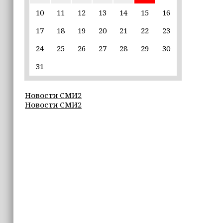
пострадавшим от паводков
10
11
12
13
14
15
16
17
18
19
20
21
22
23
15:35
Политик заявил, что цель «Госулуг»
24
25
26
27
28
29
30
— стать большой
соцмедиаплатформой
31
15:17
Новости СМИ2
Избирательные участки Шатоя
Новости СМИ2
готовы к приёму голосов
избирателей
15:02
Турция, Саудовская Аравия и
Пакистан подписали «Мекканское
соглашение» о коллективной обороне
14:58
Кадыров: сдача в плен становится
для многих военнослужащих ВСУ
единственной альтернативой гибели