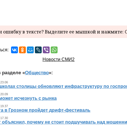
 ошибку в тексте? Выделите ее мышкой и нажмите: C
ься:
Новости СМИ2
 разделе «
Общество
»:
 23.06
 школах столицы обновляют инфраструктуру по госпр
 20.09
может исчезнуть с рынка
 19.37
ста в Грозном пройдет дрифт-фестиваль
 17.30
т объяснил, почему не стоит подшучивать над мошенн