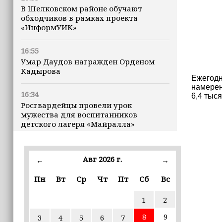
В Шелковском районе обучают
обходчиков в рамках проекта
«ИнформУИК»
16:55
Умар Даудов награжден Орденом
Кадырова
Ежегодн
намерен
16:34
6,4 тыс
Росгвардейцы провели урок
мужества для воспитанников
детского лагеря «Майралла»
16:30
Дмитрий Чернышенко: Внутренний
Авг 2026 г.
←
→
туризм в России вырос на 4,3%,
въездной — на 20,1%
Пн
Вт
Ср
Чт
Пт
Сб
Вс
1
2
16:28
Из бюджета Чечни дополнительно
8
9
3
4
5
6
7
выделено 505 млн рублей