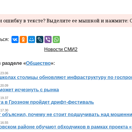
 ошибку в тексте? Выделите ее мышкой и нажмите: C
ься:
Новости СМИ2
 разделе «
Общество
»:
 23.06
 школах столицы обновляют инфраструктуру по госпр
 20.09
может исчезнуть с рынка
 19.37
ста в Грозном пройдет дрифт-фестиваль
 17.30
т объяснил, почему не стоит подшучивать над мошенн
 16.55
овском районе обучают обходчиков в рамках проекта