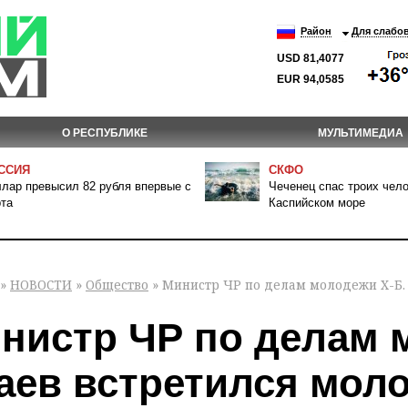
Район
Для слабо
USD 81,4077
EUR 94,0585
О РЕСПУБЛИКЕ
МУЛЬТИМЕДИА
ССИЯ
СКФО
лар превысил 82 рубля впервые с
Чеченец спас троих чело
та
Каспийском море
»
НОВОСТИ
»
Общество
» Министр ЧР по делам молодежи Х-Б.
нистр ЧР по делам 
аев встретился мол