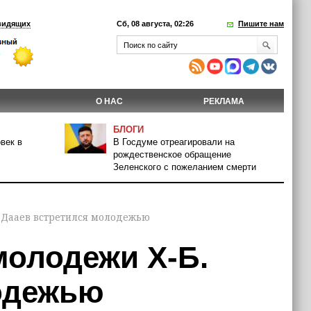
видящих
Сб, 08 августа, 02:26
Пишите нам
О НАС
РЕКЛАМА
БЛОГИ
век в
В Госдуме отреагировали на
рождественское обращение
Зеленского с пожеланием смерти
 Дааев встретился молодежью
молодежи Х-Б.
одежью