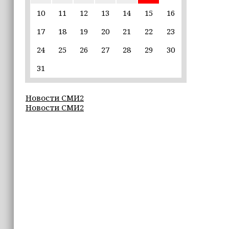
пострадавшим от паводков
10
11
12
13
14
15
16
17
18
19
20
21
22
23
15:35
Политик заявил, что цель «Госулуг»
24
25
26
27
28
29
30
— стать большой
соцмедиаплатформой
31
15:17
Новости СМИ2
Избирательные участки Шатоя
Новости СМИ2
готовы к приёму голосов
избирателей
15:02
Турция, Саудовская Аравия и
Пакистан подписали «Мекканское
соглашение» о коллективной обороне
14:58
Кадыров: сдача в плен становится
для многих военнослужащих ВСУ
единственной альтернативой гибели