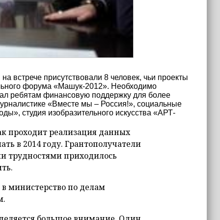
а встрече присутствовали 8 человек, чьи проекты
ельного форума «Машук-2012». Необходимо
азал ребятам финансовую поддержку для более
 журналистике «Вместе мы – Россия!», социальные
ды», студия изобразительного искусства «АРТ-
ак проходит реализация данных
лать в 2014 году. Грантополучатели
ими трудностями приходилось
ть.
я в министерство по делам
м.
деляется большое внимание. Один