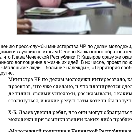
щению пресс-службы министерства ЧР по делам молодежи, н
дними из лучших по итогам Северо-Кавказского образоват
ь, что Глава Чеченской Республики Р. Кадыров сразу же ок
енного воплощения в жизнь их идей. В их числе, проект по
 «Маленькие люди – большие надежды», «Территория свобо
другие.
Министра ЧР по делам молодежи интересовало, к
проектов, что уже сделано, и что планируется сде
делились своими успехами, рассказывали, с как
столкнуться, и какие результаты хотели бы получи
Х-Б. Дааев уверил ребят, что они могут обращатьс
молодежи при возникновении каких-либо пробле
-Молодежной политике в Чеченской Республике у