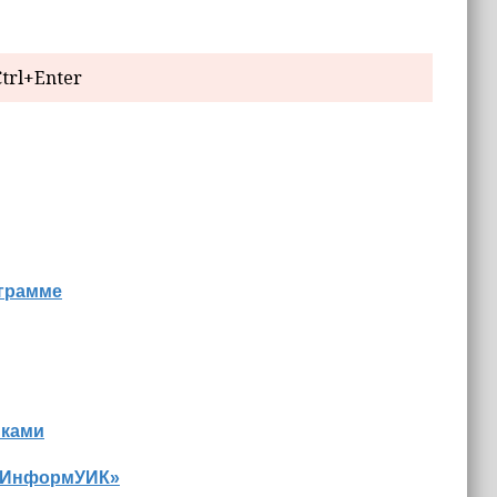
trl+Enter
ограмме
иками
 «ИнформУИК»