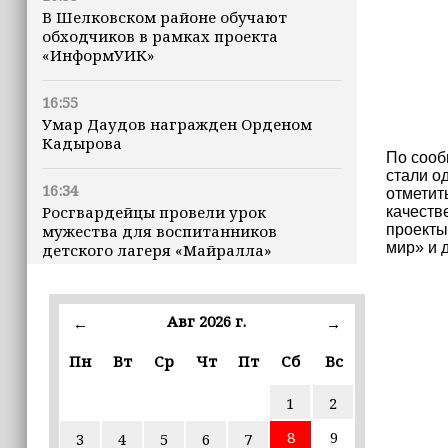
В Шелковском районе обучают
обходчиков в рамках проекта
«ИнформУИК»
16:55
Умар Даудов награжден Орденом
Кадырова
По сооб
стали о
16:34
отметит
Росгвардейцы провели урок
качеств
мужества для воспитанников
проекты
мир» и 
детского лагеря «Майралла»
16:30
Дмитрий Чернышенко: Внутренний
Авг 2026 г.
←
→
туризм в России вырос на 4,3%,
въездной — на 20,1%
Пн
Вт
Ср
Чт
Пт
Сб
Вс
1
2
16:28
Из бюджета Чечни дополнительно
8
9
3
4
5
6
7
выделено 505 млн рублей