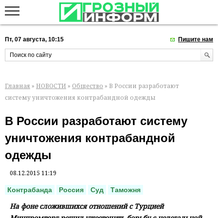
Пт, 07 августа, 10:15
Пишите нам
Главная
»
НОВОСТИ
»
Общество
» В России разработают
систему уничтожения контрабандной одежды
В России разработают систему
уничтожения контрабандной
одежды
08.12.2015 11:19
Контрабанда
Россия
Суд
Таможня
На фоне сложившихся отношений с Турцией
Минпромторг решил ужесточить борьбу с нелегальной