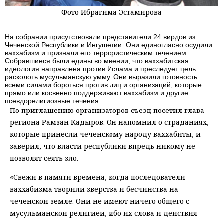
Фото Ибрагима Эстамирова
На собрании присутствовали представители 24 вирдов из
Чеченской Республики и Ингушетии. Они единогласно осудили
ваххабизм и признали его террористическим течением.
Собравшиеся были едины во мнении, что ваххабитская
идеология направлена против Ислама и преследует цель
расколоть мусульманскую умму. Они выразили готовность
всеми силами бороться против лиц и организаций, которые
прямо или косвенно поддерживают ваххабизм и другие
псевдорелигиозные течения.
По приглашению организаторов съезд посетил глава
региона Рамзан Кадыров. Он напомнил о страданиях,
которые принесли чеченскому народу ваххабиты, и
заверил, что власти республики впредь никому не
позволят сеять зло.
«Свежи в памяти времена, когда последователи
ваххабизма творили зверства и бесчинства на
чеченской земле. Они не имеют ничего общего с
мусульманской религией, ибо их слова и действия