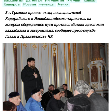
ваххабизм
Дагестан
Ингушетия
ингуши
Кавказ
Кадыров
Россия
чеченцы
Чечня
В г. Грозном прошел съезд последователей
Кадарийского и Накшбандийского тарикатов, на
котором обсуждались пути противодействия идеологии
ваххабизма и экстремизма, сообщает пресс-служба
Главы и Правительства ЧР.