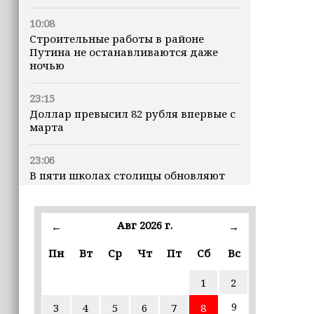
10:08
Строительные работы в районе
Путина не останавливаются даже
ночью
23:15
Доллар превысил 82 рубля впервые с
марта
23:06
В пяти школах столицы обновляют
инфраструктуру по госпрограмме
22:30
Авг 2026 г.
←
→
Силы ПВО сбили 75 БПЛА над
регионами России за последние
Пн
Вт
Ср
Чт
Пт
Сб
Вс
сутки
1
2
20:09
9
3
4
5
6
7
8
iPhone может исчезнуть с рынка