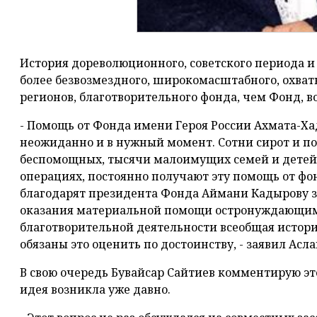
История дореволюционного, советского периода и
более безвозмездного, широкомасштабного, охва
регионов, благотворительного фонда, чем Фонд, 
- Помощь от Фонда имени Героя России Ахмата-Х
неожиданно и в нужный момент. Сотни сирот и по
беспомощных, тысячи малоимущих семей и детей
операциях, постоянно получают эту помощь от фо
благодарят президента Фонда Аймани Кадырову за
оказания материальной помощи остронуждающимс
благотворительной деятельности всеобщая истори
обязаны это оценить по достоинству, - заявил Асл
В свою очередь Бувайсар Сайтиев комментирую это
идея возникла уже давно.