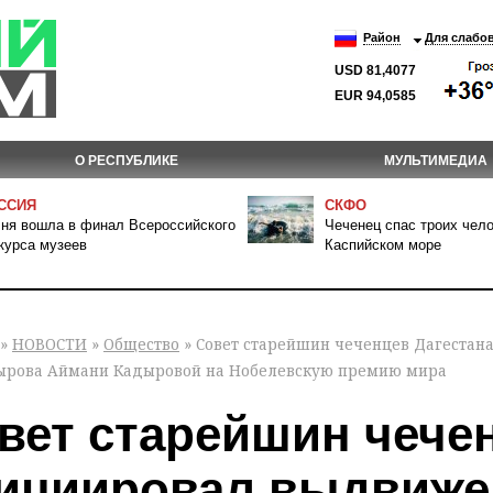
Район
Для слабо
USD 81,4077
EUR 94,0585
О РЕСПУБЛИКЕ
МУЛЬТИМЕДИА
ССИЯ
СКФО
ня вошла в финал Всероссийского
Чеченец спас троих чело
курса музеев
Каспийском море
»
НОВОСТИ
»
Общество
» Совет старейшин чеченцев Дагестан
дырова Аймани Кадыровой на Нобелевскую премию мира
вет старейшин чече
ициировал выдвиже