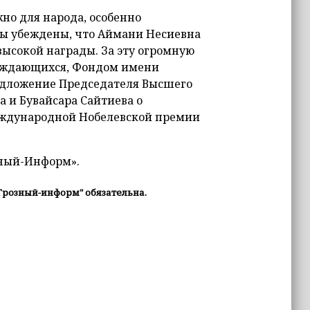
жно для народа, особенно
Мы убеждены, что Аймани Несиевна
 высокой награды. За эту огромную
нуждающихся, Фондом имени
едложение Председателя Высшего
а и Бувайсара Сайтиева о
ждународной Нобелевской премии
зный-Информ».
Грозный-информ" обязательна.