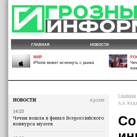
ГЛАВНАЯ
НОВОСТИ
МИР
РО
iPhone может исчезнуть с рынка
Чеч
кон
Главная
НОВОСТИ
Архив
А.А. Ка
14:23
Со
Чечня вошла в финал Всероссийского
конкурса музеев
ин