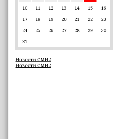
10
11
12
13
14
15
16
19:37
17
18
19
20
21
22
23
9 августа в Грозном пройдет дрифт-
фестиваль
24
25
26
27
28
29
30
17:30
31
Эксперт объяснил, почему не стоит
подшучивать над мошенниками
Новости СМИ2
Новости СМИ2
16:55
В Шелковском районе обучают
обходчиков в рамках проекта
«ИнформУИК»
16:55
Умар Даудов награжден Орденом
Кадырова