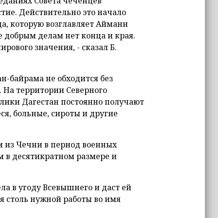
седаниях Совета чеченцев
тие. Действительно это начало
да, которую возглавляет Аймани
е добрым делам нет конца и края.
рового значения, - сказал Б.
ан-байрама не обходится без
 На территории Северного
ублики Дагестан постоянно получают
, больные, сироты и другие
м из Чечни в период военных
м в десятикратном размере и
ла в угоду Всевышнего и даст ей
я столь нужной работы во имя