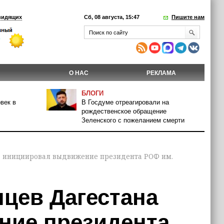
видящих
Сб, 08 августа, 15:47
Пишите нам
О НАС
РЕКЛАМА
БЛОГИ
век в
В Госдуме отреагировали на
рождественское обращение
Зеленского с пожеланием смерти
а инициировал выдвижение президента РОФ им.
нцев Дагестана
ние президента