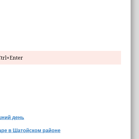
trl+Enter
шний день
аре в Шатойском районе