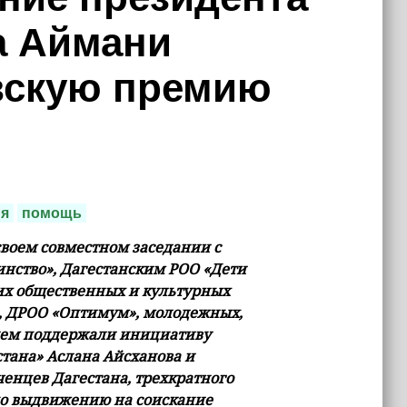
а Аймани
вскую премию
ия
помощь
своем совместном заседании с
ство», Дагестанским РОО «Дети
их общественных и культурных
, ДРОО «Оптимум», молодежных,
ием поддержали инициативу
тана» Аслана Айсханова и
енцев Дагестана, трехкратного
по выдвижению на соискание