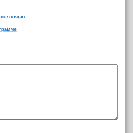
даже ночью
ограмме