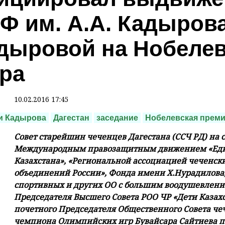
Ф им. А.А. Кадыров
дыровой на Нобеле
ра
10.02.2016 17:45
и Кадырова
Дагестан
заседание
Нобелевская прем
Совет старейшин чеченцев Дагестана (ССЧ РД) на 
Международным правозащитным движением «Един
Казахстана», «Региональной ассоциацией чеченск
объединений России», Фонда имени Х.Нурадилова
спортивных и других ОО с большим воодушевлен
Председателя Высшего Совета РОО ЧР «Дети Казахс
почетного Председателя Общественного Совета чеч
чемпиона Олимпийских игр Бувайсара Сайтиева 