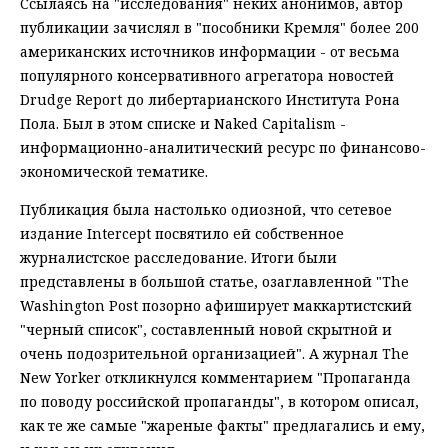
Ссылаясь на "исследования" неких анонимов, автор
публикации зачислял в "пособники Кремля" более 200
американских источников информации - от весьма
популярного консервативного агрегатора новостей
Drudge Report до либертарианского Института Рона
Пола. Был в этом списке и Naked Capitalism -
информационно-аналитический ресурс по финансово-
экономической тематике.
Публикация была настолько одиозной, что сетевое
издание Intercept посвятило ей собственное
журналистское расследование. Итоги были
представлены в большой статье, озаглавленной "The
Washington Post позорно афиширует маккартистский
"черный список", составленный новой скрытной и
очень подозрительной организацией". А журнал The
New Yorker откликнулся комментарием "Пропаганда
по поводу российской пропаганды", в котором описал,
как те же самые "жареные факты" предлагались и ему,